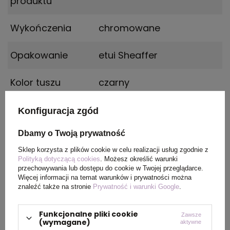
produktu
Wykończenia
chromowane
Opakowanie
etui Sheaffer
Kolor tuszu
czarny
Konfiguracja zgód
OPIS
Dbamy o Twoją prywatność
Pióro wieczne
Sheaffer
Sklep korzysta z plików cookie w celu realizacji usług zgodnie z
Polityką dotyczącą cookies
. Możesz określić warunki
100
model
9299
posiada czarny korpus
przechowywania lub dostępu do cookie w Twojej przeglądarce.
pokryty wzorem kwitnącej śliwy oraz skuwkę i
Więcej informacji na temat warunków i prywatności można
znaleźć także na stronie
Prywatność i warunki Google
.
wykończenia chromowane. Pióro wraz z 2
nabojami z atramentem w kolorze niebieskim
Funkcjonalne pliki cookie
Zawsze
zostało zapakowane w eleganckie czarne etui
(wymagane)
aktywne