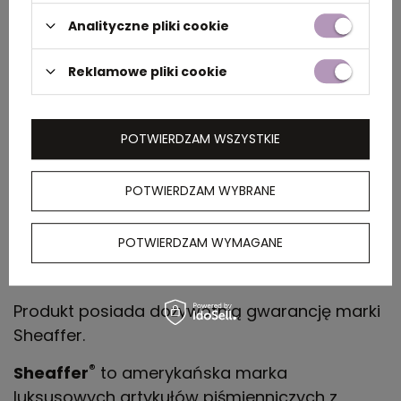
prezentowe ww30.
Analityczne pliki cookie
Na korpusie umieszczono
"岁寒 三 友", co
oznacza
trzy rośliny, które nie przejmując się
Reklamowe pliki cookie
chłodem zimy nadal wzrastają w swoim
wnętrzu. Dlatego Chińczycy nazywali je trzema
dobrymi przyjaciółmi, którzy stoją razem
POTWIERDZAM WSZYSTKIE
(wespół), by stawić czoła mroźnej zimie. Te
rośliny to śliwa, sosna i bambus. Mamy
POTWIERDZAM WYBRANE
nadzieję, że będziemy jednym z Twoich
zimowych przyjaciół "岁寒 三 友".
POTWIERDZAM WYMAGANE
Ciesz się życiem! Odważ się marzyć!
Produkt posiada dożywotnią gwarancję marki
Sheaffer.
®
Sheaffer
to amerykańska marka
luksusowych artykułów piśmienniczych z