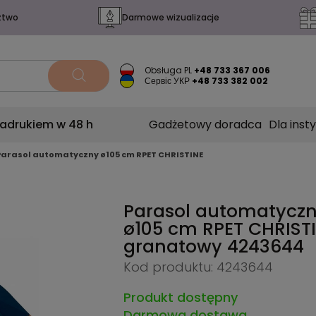
ztwo
Darmowe wizualizacje
Obsługa PL
+48 733 367 006
Сервіс УКР
+48 733 382 002
nadrukiem w 48 h
Gadżetowy doradca
Dla insty
Parasol automatyczny ø105 cm RPET CHRISTINE
Parasol automatycz
ø105 cm RPET CHRISTI
granatowy
4243644
Kod produktu: 4243644
Produkt dostępny
Darmowa dostawa