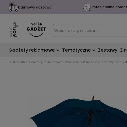
Profesjonalne dorad
Darmowa dostawa
Gadżety reklamowe
Tematyczne
Zestawy
Z 
Jesteś tutaj:
Gadżety reklamowe
Parasole
Parasole automatyczne