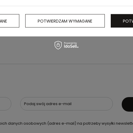
elażem z
ANE
POTWIERDZAM WYMAGANE
POT
ączką z
Podaj swój adres e-mail
ch danych osobowych (adres e-mail) na potrzeby wysyłki newslette