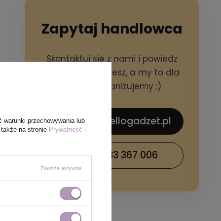
Zapytaj handlowca
Skontaktuj się z nami i powiedz
czego potrzebujesz, a my to dla
Ciebie zorganizujemy :)
sklep@hellogadzet.pl
ć warunki przechowywania lub
 także na stronie
Prywatność i
+48 733 367 006
Zawsze aktywne