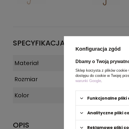
SPECYFIKACJA PRODUKTU
Konfiguracja zgód
Dbamy o Twoją prywatn
Materiał
Poliester
Sklep korzysta z plików cookie 
dostępu do cookie w Twojej prz
Rozmiar
105 x 88 cm
warunki Google
.
Kolor
granatowy
Funkcjonalne plik
Analityczne pliki c
OPIS
Reklamowe pliki c