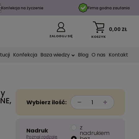
Konfekcja na życzenie
Firma godna zaufania
0,00 ZŁ
ZALOGUJ SIĘ
KOSZYK
tucji
Konfekcja
Baza wiedzy
Blog
O nas
Kontakt
ny
NE,
Wybierz ilość:
z
Nadruk
nadrukiem
Poznaj rodzaje
bez