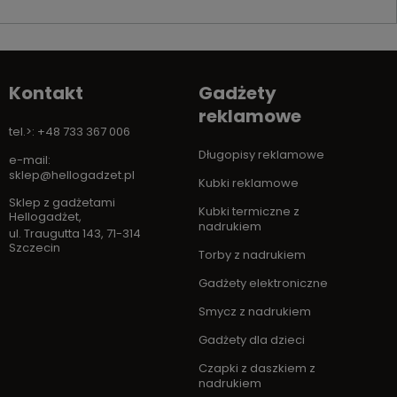
Kontakt
Gadżety
reklamowe
tel.>: +48 733 367 006
Długopisy reklamowe
e-mail:
sklep@hellogadzet.pl
Kubki reklamowe
Sklep z gadżetami
Kubki termiczne z
Hellogadżet
,
nadrukiem
ul. Traugutta 143
,
71-314
Szczecin
Torby z nadrukiem
Gadżety elektroniczne
Smycz z nadrukiem
Gadżety dla dzieci
Czapki z daszkiem z
nadrukiem