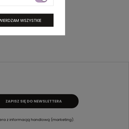
WIERDZAM WSZYSTKIE
ZAPISZ SIĘ DO NEWSLETTERA
ra z informacją handlową (marketing).