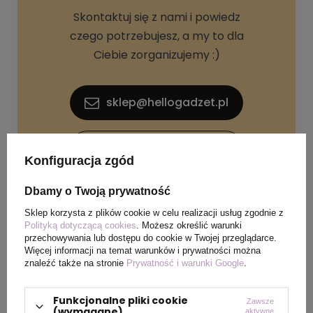
Skontaktuj się z nami i powiedz
czego potrzebujesz, a my to dla
Ciebie zorganizujemy :)
sklep@hellogadzet.pl
+48 733 367 006
Konfiguracja zgód
Dbamy o Twoją prywatność
Sklep korzysta z plików cookie w celu realizacji usług zgodnie z
Polityką dotyczącą cookies
. Możesz określić warunki
przechowywania lub dostępu do cookie w Twojej przeglądarce.
Więcej informacji na temat warunków i prywatności można
SPECYFIKACJA PRODUKTU
znaleźć także na stronie
Prywatność i warunki Google
.
Funkcjonalne pliki cookie
Zawsze
Materiał
Poliester
(wymagane)
aktywne