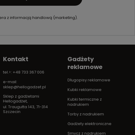
ra z informacją handlową (marketing).
Kontakt
Gadżety
reklamowe
tel.>: +48 733 367 006
Długopisy reklamowe
e-mail:
sklep@hellogadzet.pl
Kubki reklamowe
Sklep z gadżetami
Kubki termiczne z
Hellogadżet
,
nadrukiem
ul. Traugutta 143
,
71-314
Szczecin
Torby z nadrukiem
Gadżety elektroniczne
Smycz z nadrukiem