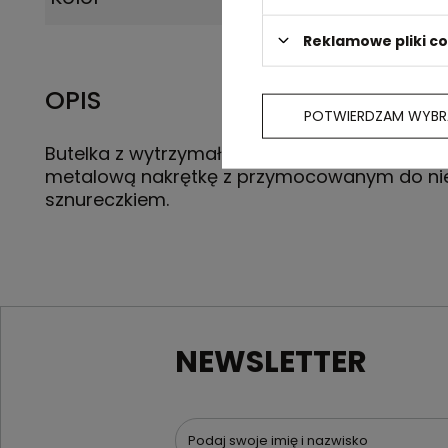
Reklamowe pliki c
OPIS
POTWIERDZAM WYBR
Butelka z wytrzymałego materiału PET, posi
metalową nakrętkę z przymocowanym do nie
sznureczkiem.
NEWSLETTER
Podaj swoje imię i nazwisko