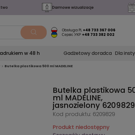
ztwo
Darmowe wizualizacje
Obsługa PL
+48 733 367 006
Сервіс УКР
+48 733 382 002
nadrukiem w 48 h
Gadżetowy doradca
Dla insty
w
Butelka plastikowa 500 ml MADELINE
Butelka plastikowa 5
ml MADELINE,
jasnozielony
6209829
Kod produktu: 6209829
Produkt niedostępny