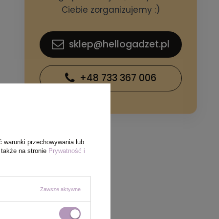
Ciebie zorganizujemy :)
sklep@hellogadzet.pl
+48 733 367 006
ć warunki przechowywania lub
 także na stronie
Prywatność i
Zawsze aktywne