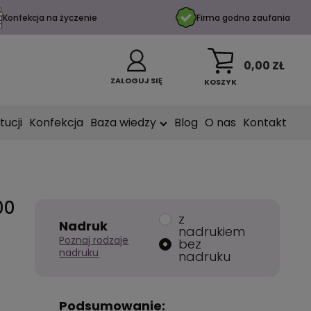
Konfekcja na życzenie
Firma godna zaufania
0,00 ZŁ
ZALOGUJ SIĘ
KOSZYK
tucji
Konfekcja
Baza wiedzy
Blog
O nas
Kontakt
00
z
Nadruk
nadrukiem
Poznaj rodzaje
bez
nadruku
nadruku
Podsumowanie: