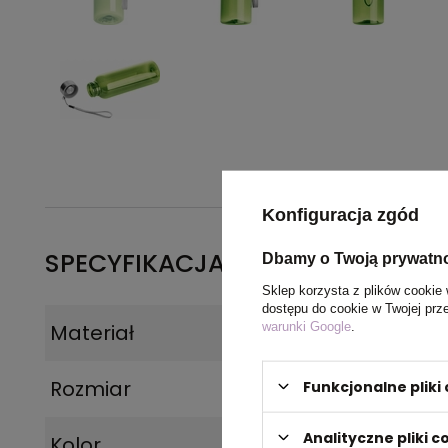
Konfiguracja zgód
SPECYFIKACJA PRODUKTU
Dbamy o Twoją prywatn
Sklep korzysta z plików cookie 
dostępu do cookie w Twojej prz
warunki Google
.
Materiał
Plastik
Rozmiar
6,5 x 19,6 cm
Funkcjonalne plik
Analityczne pliki c
Kolor
jasnozielony