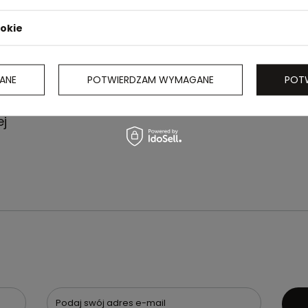
ookie
ANE
POTWIERDZAM WYMAGANE
POT
ada
j
Podaj swój adres e-mail