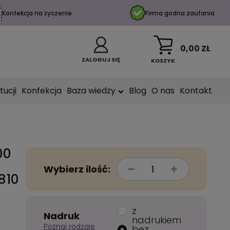
Konfekcja na życzenie
Firma godna zaufania
0,00 ZŁ
ZALOGUJ SIĘ
KOSZYK
tucji
Konfekcja
Baza wiedzy
Blog
O nas
Kontakt
00
Wybierz ilość:
810
z
Nadruk
nadrukiem
Poznaj rodzaje
bez