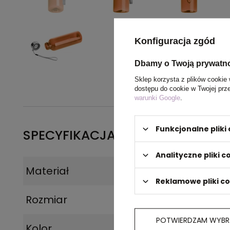
Konfiguracja zgód
Dbamy o Twoją prywatn
Sklep korzysta z plików cookie 
dostępu do cookie w Twojej prz
warunki Google
.
Funkcjonalne plik
SPECYFIKACJA PRODUKTU
Analityczne pliki c
Materiał
Plastik
Reklamowe pliki c
Rozmiar
6,5 x 19,6 cm
POTWIERDZAM WYBR
Kolor
pomarańczowy