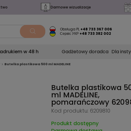
ztwo
Darmowe wizualizacje
Obsługa PL
+48 733 367 006
Сервіс УКР
+48 733 382 002
nadrukiem w 48 h
Gadżetowy doradca
Dla insty
w
Butelka plastikowa 500 ml MADELINE
Butelka plastikowa 5
ml MADELINE,
pomarańczowy
6209
Kod produktu: 6209810
Produkt dostępny
Darmowa dostawa