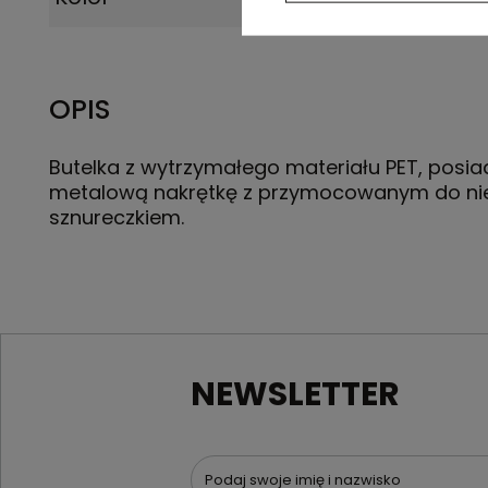
OPIS
Butelka z wytrzymałego materiału PET, posi
metalową nakrętkę z przymocowanym do nie
sznureczkiem.
NEWSLETTER
Podaj swoje imię i nazwisko