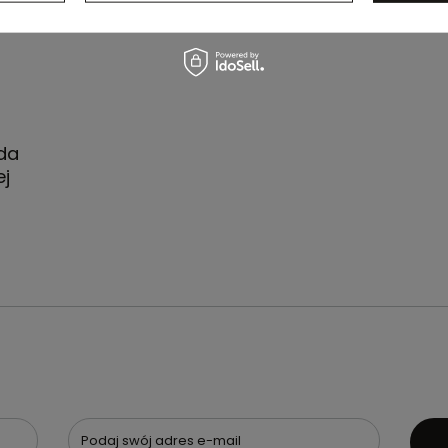
ada
j
Podaj swój adres e-mail