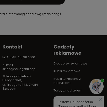
ra z informacją handlową (marketing).
Kontakt
Gadżety
reklamowe
tel.>: +48 733 367 006
Długopisy reklamowe
e-mail:
sklep@hellogadzet.pl
Kubki reklamowe
Sklep z gadżetami
Kubki termiczne z
Hellogadżet
,
nadrukiem
ul. Traugutta 143
,
71-314
Szczecin
Torby z nadrukiem
Gadżety elektroniczne
Smycz z nadrukiem