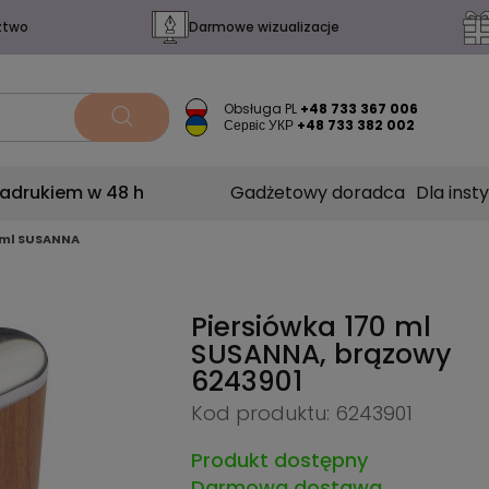
ztwo
Darmowe wizualizacje
Obsługa PL
+48 733 367 006
Сервіс УКР
+48 733 382 002
nadrukiem w 48 h
Gadżetowy doradca
Dla insty
 ml SUSANNA
Piersiówka 170 ml
SUSANNA, brązowy
6243901
Kod produktu: 6243901
Produkt dostępny
Darmowa dostawa