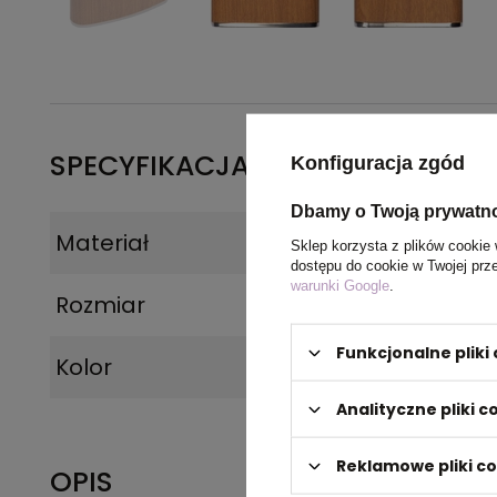
SPECYFIKACJA PRODUKTU
Konfiguracja zgód
Dbamy o Twoją prywatn
Materiał
Stal nierdzewna
Sklep korzysta z plików cookie 
dostępu do cookie w Twojej prz
warunki Google
.
Rozmiar
9,5 x 2 x 9,5 cm
Funkcjonalne plik
Kolor
brązowy
Analityczne pliki c
Reklamowe pliki c
OPIS