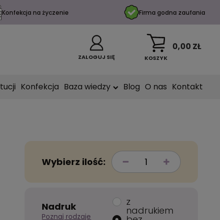
Konfekcja na życzenie
Firma godna zaufania
0,00 ZŁ
ZALOGUJ SIĘ
KOSZYK
tucji
Konfekcja
Baza wiedzy
Blog
O nas
Kontakt
Wybierz ilość:
z
Nadruk
nadrukiem
Poznaj rodzaje
bez