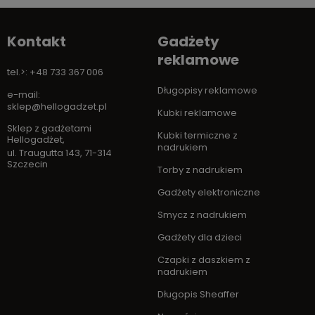
Kontakt
Gadżety
reklamowe
tel.>: +48 733 367 006
Długopisy reklamowe
e-mail:
sklep@hellogadzet.pl
Kubki reklamowe
Sklep z gadżetami
Kubki termiczne z
Hellogadżet
,
nadrukiem
ul. Traugutta 143
,
71-314
Szczecin
Torby z nadrukiem
Gadżety elektroniczne
Smycz z nadrukiem
Gadżety dla dzieci
Czapki z daszkiem z
nadrukiem
Długopis Sheaffer