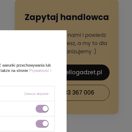
Zapytaj handlowca
Skontaktuj się z nami i powiedz
czego potrzebujesz, a my to dla
Ciebie zorganizujemy :)
ć warunki przechowywania lub
 także na stronie
Prywatność i
sklep@hellogadzet.pl
+48 733 367 006
Zawsze aktywne