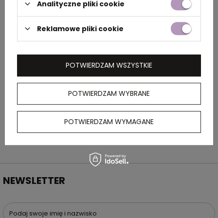
Analityczne pliki cookie
Rozmiar
34 x 7 x 12,5 cm
Reklamowe pliki cookie
Kolor
szary
POTWIERDZAM WSZYSTKIE
OPIS
POTWIERDZAM WYBRANE
Odblaskowa saszetka z poliestru z płynnie
regulowanym paskiem.
POTWIERDZAM WYMAGANE
NEWSLETTER
Podaj swoje imię i nazwisko