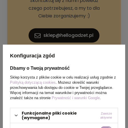
Skontaktuj się z nami i powiedz
czego potrzebujesz, a my to dla
Ciebie zorganizujemy :)
sklep@hellogadzet.pl
+48 733 367 006
Konfiguracja zgód
Dbamy o Twoją prywatność
Sklep korzysta z plików cookie w celu realizacji usług zgodnie z
Polityką dotyczącą cookies
. Możesz określić warunki
przechowywania lub dostępu do cookie w Twojej przeglądarce.
Więcej informacji na temat warunków i prywatności można
znaleźć także na stronie
Prywatność i warunki Google
.
SPECYFIKACJA PRODUKTU
Funkcjonalne pliki cookie
Zawsze
(wymagane)
aktywne
Materiał
Poliester