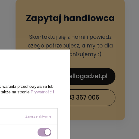
Zapytaj handlowca
Skontaktuj się z nami i powiedz
czego potrzebujesz, a my to dla
Ciebie zorganizujemy :)
sklep@hellogadzet.pl
ć warunki przechowywania lub
 także na stronie
Prywatność i
+48 733 367 006
Zawsze aktywne