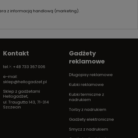
ra z informacją handlową (marketing).
Kontakt
Gadżety
reklamowe
tel.>: +48 733 367 006
Długopisy reklamowe
e-mail:
sklep@hellogadzet.pl
Kubki reklamowe
Sklep z gadżetami
Kubki termiczne z
Hellogadżet
,
nadrukiem
ul. Traugutta 143
,
71-314
Szczecin
Torby z nadrukiem
Gadżety elektroniczne
Smycz z nadrukiem