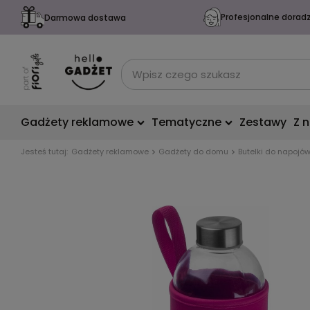
Profesjonalne dorad
Darmowa dostawa
Gadżety reklamowe
Tematyczne
Zestawy
Z 
Jesteś tutaj:
Gadżety reklamowe
Gadżety do domu
Butelki do napojó