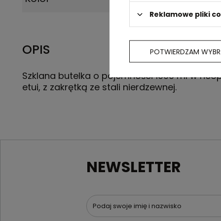
Reklamowe pliki c
OPIS
POTWIERDZAM WYBR
Szklana butelka o pojemności 1000 ml w ne
etui, z zakrętką ze stali nierdzewnej.
NEWSLETTER
Podaj swoje imię i nazwisko