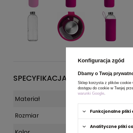
Konfiguracja zgód
Dbamy o Twoją prywatn
SPECYFIKACJA PRODUKTU
Sklep korzysta z plików cookie 
dostępu do cookie w Twojej prz
warunki Google
.
Materiał
szkło
Funkcjonalne plik
Rozmiar
8,5 x 24,5 cm
Analityczne pliki c
Kolor
różowy