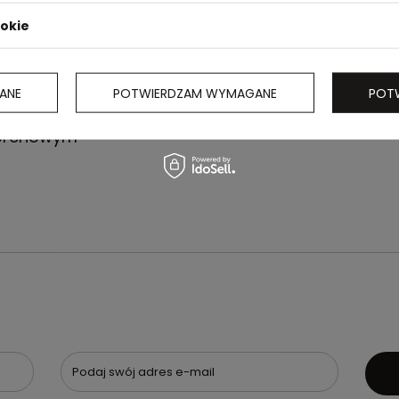
ookie
ANE
POTWIERDZAM WYMAGANE
POT
oprenowym
Podaj swój adres e-mail