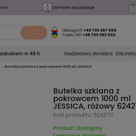
ztwo
Darmowe wizualizacje
Obsługa PL
+48 733 367 006
Сервіс УКР
+48 733 382 002
nadrukiem w 48 h
Gadżetowy doradca
Dla insty
w
Butelka szklana z pokrowcem 1000 ml JESSICA
Butelka szklana z
pokrowcem 1000 ml
JESSICA, różowy
6242
Kod produktu: 6242711
Produkt dostępny
Darmowa dostawa