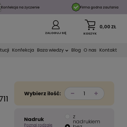
Konfekcja na życzenie
Firma godna zaufania
0,00 ZŁ
ZALOGUJ SIĘ
KOSZYK
tucji
Konfekcja
Baza wiedzy
Blog
O nas
Kontakt
Wybierz ilość:
711
z
Nadruk
nadrukiem
Poznaj rodzaje
bez