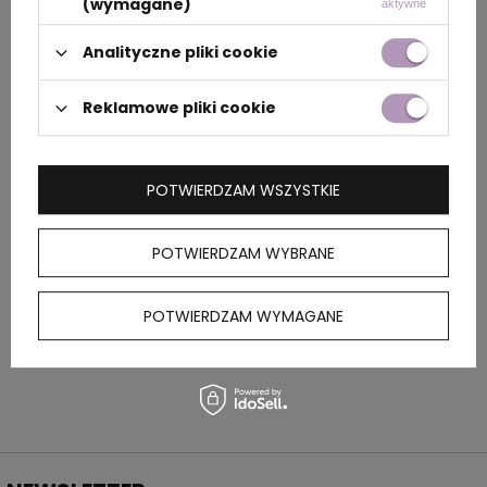
(wymagane)
aktywne
Materiał
szkło
Analityczne pliki cookie
Rozmiar
8,5 x 24,5 cm
Reklamowe pliki cookie
Kolor
zielony
POTWIERDZAM WSZYSTKIE
OPIS
POTWIERDZAM WYBRANE
Szklana butelka o pojemności 1000 ml w
neoprenowym etui, z zakrętką ze stali
POTWIERDZAM WYMAGANE
nierdzewnej.