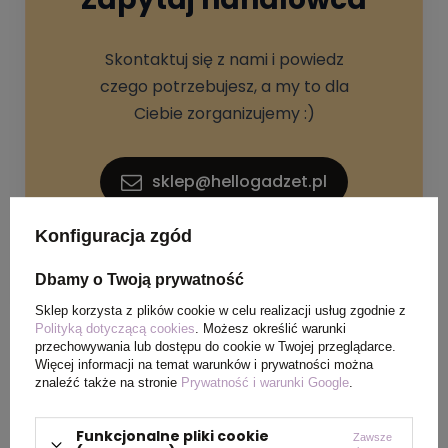
Skontaktuj się z nami i powiedz
czego potrzebujesz, a my to dla
Ciebie zorganizujemy :)
sklep@hellogadzet.pl
Konfiguracja zgód
+48 733 367 006
Dbamy o Twoją prywatność
Sklep korzysta z plików cookie w celu realizacji usług zgodnie z
Polityką dotyczącą cookies
. Możesz określić warunki
przechowywania lub dostępu do cookie w Twojej przeglądarce.
Więcej informacji na temat warunków i prywatności można
znaleźć także na stronie
Prywatność i warunki Google
.
SPECYFIKACJA PRODUKTU
Funkcjonalne pliki cookie
Zawsze