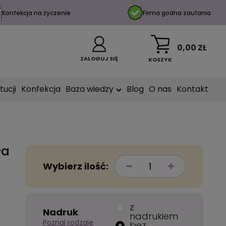
Konfekcja na życzenie
Firma godna zaufania
0,00 ZŁ
ZALOGUJ SIĘ
KOSZYK
tucji
Konfekcja
Baza wiedzy
Blog
O nas
Kontakt
ła
Wybierz ilość:
z
Nadruk
nadrukiem
Poznaj rodzaje
bez