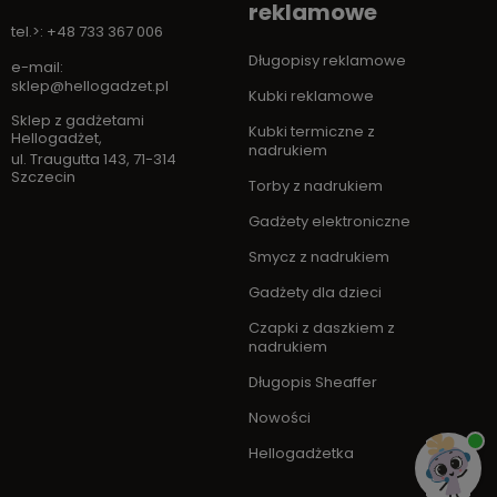
reklamowe
tel.>: +48 733 367 006
Długopisy reklamowe
e-mail:
sklep@hellogadzet.pl
Kubki reklamowe
Sklep z gadżetami
Kubki termiczne z
Hellogadżet
,
nadrukiem
ul. Traugutta 143
,
71-314
Szczecin
Torby z nadrukiem
Gadżety elektroniczne
Smycz z nadrukiem
Gadżety dla dzieci
Czapki z daszkiem z
nadrukiem
Długopis Sheaffer
Nowości
Hellogadżetka