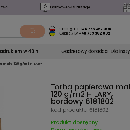
ztwo
Darmowe wizualizacje
Obsługa PL
+48 733 367 006
Сервіс УКР
+48 733 382 002
nadrukiem w 48 h
Gadżetowy doradca
Dla insty
a mała 120 g/m2 HILARY
Torba papierowa ma
120 g/m2 HILARY,
bordowy
6181802
Kod produktu: 6181802
Produkt dostępny
Darmowa dostawa