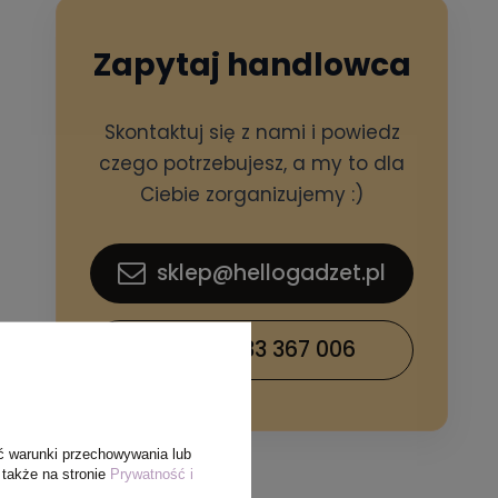
Zapytaj handlowca
Skontaktuj się z nami i powiedz
czego potrzebujesz, a my to dla
Ciebie zorganizujemy :)
sklep@hellogadzet.pl
+48 733 367 006
ć warunki przechowywania lub
 także na stronie
Prywatność i