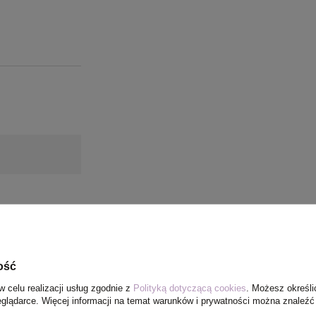
ość
w celu realizacji usług zgodnie z
Polityką dotyczącą cookies
. Możesz określi
eglądarce. Więcej informacji na temat warunków i prywatności można znaleźć