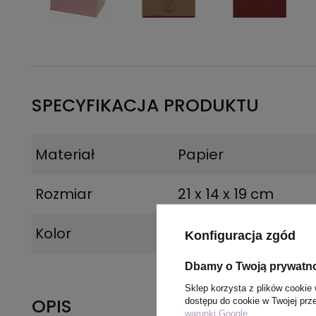
SPECYFIKACJA PRODUKTU
Materiał
Papier
Rozmiar
21 x 14 x 19 cm
Kolor
bordowy
Konfiguracja zgód
Dbamy o Twoją prywatn
Sklep korzysta z plików cookie 
OPIS
dostępu do cookie w Twojej prz
warunki Google
.