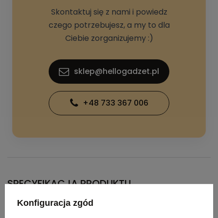
Skontaktuj się z nami i powiedz
czego potrzebujesz, a my to dla
Ciebie zorganizujemy :)
sklep@hellogadzet.pl
+48 733 367 006
SPECYFIKACJA PRODUKTU
Konfiguracja zgód
Materiał
Papier