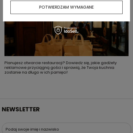
podczas otwarcia nowej restauracji?
POTWIERDZAM WYMAGANE
Planujesz otwarcie restauracji? Dowiedz się, jakie gadżety
reklamowe przyciągną gości i sprawią, że Twoja kuchnia
zostanie na długo w ich pamięci!
NEWSLETTER
Podaj swoje imię i nazwisko