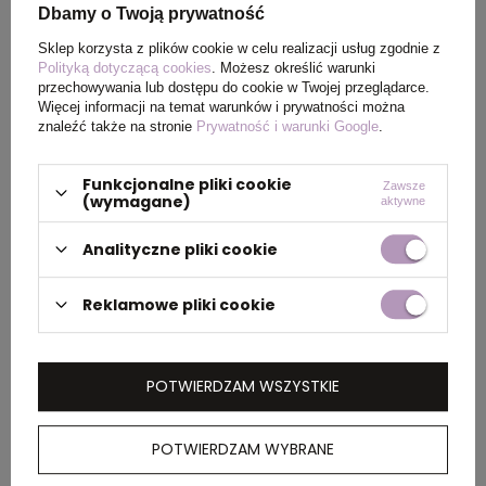
Dbamy o Twoją prywatność
Rozmiar
21 x 14 x 19 cm
Sklep korzysta z plików cookie w celu realizacji usług zgodnie z
Polityką dotyczącą cookies
. Możesz określić warunki
przechowywania lub dostępu do cookie w Twojej przeglądarce.
Kolor
brązowy
Więcej informacji na temat warunków i prywatności można
znaleźć także na stronie
Prywatność i warunki Google
.
Funkcjonalne pliki cookie
Zawsze
OPIS
(wymagane)
aktywne
Mała torba wykonana z papieru
Analityczne pliki cookie
pochodzącego z recyklingu, o gramaturze
120g/m², posiada dwa mocne uchwyty.
Reklamowe pliki cookie
POTWIERDZAM WSZYSTKIE
PORADNIK
POTWIERDZAM WYBRANE
Jakie gadżety reklamowe warto rozdawać