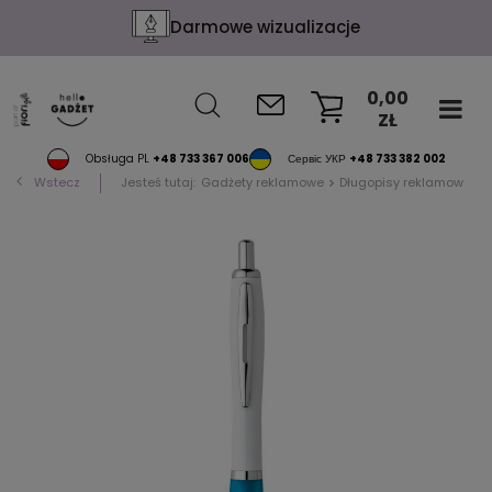
Darmowe wizualizacje
0,00
ZŁ
KOSZYK
Obsługa PL
+48 733 367 006
Сервіс УКР
+48 733 382 002
Wstecz
Jesteś tutaj:
Gadżety reklamowe
Długopisy reklamowe