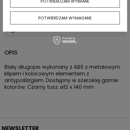
POTWIERDZAM WYBRANE
Waga
11.800
kartonu
POTWIERDZAM WYMAGANE
zewnętrznego
(kg)
OPIS
Biały długopis wykonany z ABS z metalowym
klipem i kolorowym elementem z
antypoślizgiem. Dostępny w szerokiej gamie
kolorów. Czarny tusz. ø12 x 140 mm
NEWSLETTER