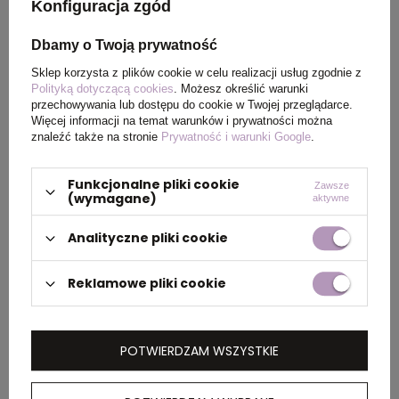
Konfiguracja zgód
Certyfikat
MSDS
Dbamy o Twoją prywatność
Sklep korzysta z plików cookie w celu realizacji usług zgodnie z
Polityką dotyczącą cookies
. Możesz określić warunki
Rozmiar
ø12 x 140 mm
przechowywania lub dostępu do cookie w Twojej przeglądarce.
Więcej informacji na temat warunków i prywatności można
znaleźć także na stronie
Prywatność i warunki Google
.
PAKOWANIE
Funkcjonalne pliki cookie
Zawsze
(wymagane)
aktywne
Wymiary
0.520x0.320x0.210
Analityczne pliki cookie
kartonu
zewnętrznego
Reklamowe pliki cookie
(m)
Ilość szt. w
50
POTWIERDZAM WSZYSTKIE
kartonie
wewnętrznym