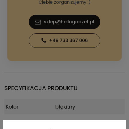
Ciebie zorganizujemy :)
sklep@hellogadzet.pl
+48 733 367 006
SPECYFIKACJA PRODUKTU
Kolor
błękitny
Kraj
China
pochodzenia