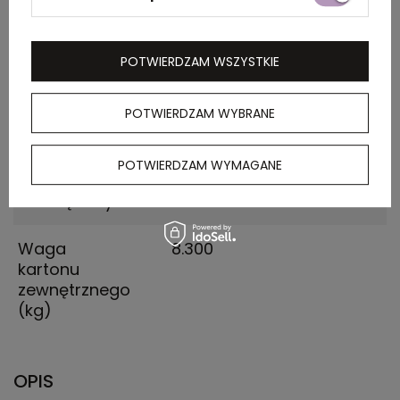
zewnętrznego
(m)
POTWIERDZAM WSZYSTKIE
Ilość szt. w
50
kartonie
wewnętrznym
POTWIERDZAM WYBRANE
Ilość sztzt. w
50
POTWIERDZAM WYMAGANE
kartonie
wewnętrznym
Waga
8.300
kartonu
zewnętrznego
(kg)
OPIS