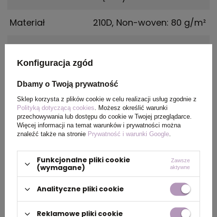
Materiał
210D
,
Non-woven: 80 g/m²
Kraj
China
pochodzenia
Konfiguracja zgód
Certyfikat
REACH
Dbamy o Twoją prywatność
Sklep korzysta z plików cookie w celu realizacji usług zgodnie z
Polityką dotyczącą cookies
. Możesz określić warunki
Rozmiar
350 x 410 mm
,
380 x 415 x
przechowywania lub dostępu do cookie w Twojej przeglądarce.
85 mm
Więcej informacji na temat warunków i prywatności można
znaleźć także na stronie
Prywatność i warunki Google
.
Funkcjonalne pliki cookie
Zawsze
PAKOWANIE
(wymagane)
aktywne
Analityczne pliki cookie
Wymiary
0.460x0.420x0.300
,
kartonu
0.460x0.430x0.320
Reklamowe pliki cookie