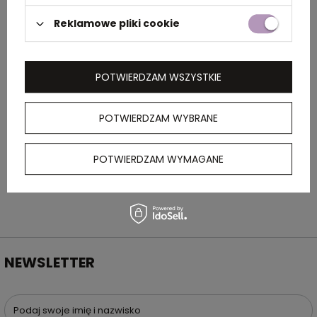
Rozmiar
34 x 0,3 x 42 cm
Reklamowe pliki cookie
Kolor
czarny
POTWIERDZAM WSZYSTKIE
OPIS
POTWIERDZAM WYBRANE
Torba chłodząca z poliestru 600D, z korkowym
POTWIERDZAM WYMAGANE
dnem. Pomieści 6 butelek o pojemności 0,5 l.
NEWSLETTER
Podaj swoje imię i nazwisko