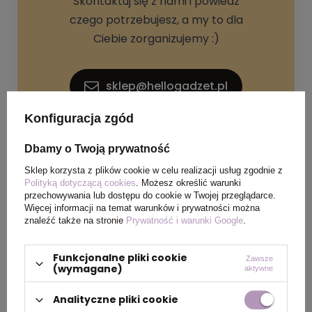
Skontaktuj się z nami i powiedz
czego potrzebujesz, a my to dla
Ciebie zorganizujemy :)
sklep@hellogadzet.pl
Konfiguracja zgód
+48 733 367 006
Dbamy o Twoją prywatność
Sklep korzysta z plików cookie w celu realizacji usług zgodnie z
Polityką dotyczącą cookies
. Możesz określić warunki
przechowywania lub dostępu do cookie w Twojej przeglądarce.
Więcej informacji na temat warunków i prywatności można
znaleźć także na stronie
Prywatność i warunki Google
.
SPECYFIKACJA PRODUKTU
Funkcjonalne pliki cookie
Zawsze
(wymagane)
aktywne
Materiał
Poliester
Analityczne pliki cookie