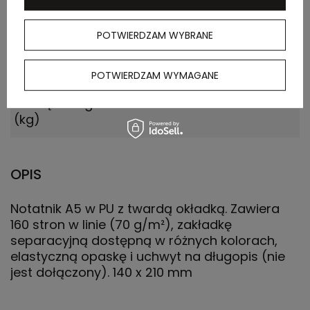
Ilość szt. w
1
kartonie
wewnętrznym
POTWIERDZAM WYBRANE
Waga
13.500
POTWIERDZAM WYMAGANE
kartonu
zewnętrznego
(kg)
OPIS
Notatnik A5 w PU z twardą okładką. Zawiera
160 stron w linie (70 g/m²), zakładkę
separacyjną dostępną w różnych kolorach,
elastyczną opaskę i uchwyt na długopis (nie
jest dołączony). 140 x 210 mm