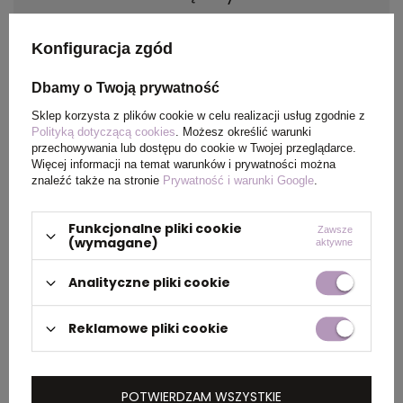
Materiał
Imitacja skóry
Konfiguracja zgód
Kraj
China
Dbamy o Twoją prywatność
pochodzenia
Sklep korzysta z plików cookie w celu realizacji usług zgodnie z
Polityką dotyczącą cookies
. Możesz określić warunki
przechowywania lub dostępu do cookie w Twojej przeglądarce.
Rozmiar
140 x 210 mm
Więcej informacji na temat warunków i prywatności można
znaleźć także na stronie
Prywatność i warunki Google
.
Funkcjonalne pliki cookie
Zawsze
PAKOWANIE
(wymagane)
aktywne
Analityczne pliki cookie
Wymiary
0.450x0.360x0.160
kartonu
Reklamowe pliki cookie
zewnętrznego
(m)
POTWIERDZAM WSZYSTKIE