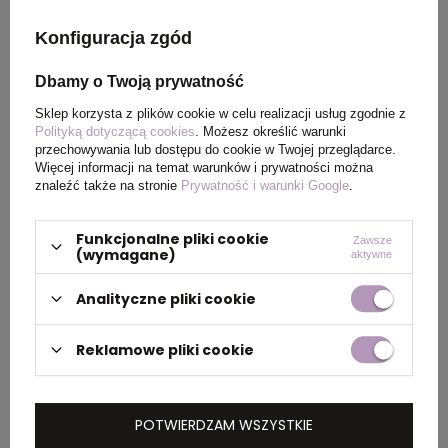
Kolor
pomarańczowy
Konfiguracja zgód
Materiał
Karton
Dbamy o Twoją prywatność
Sklep korzysta z plików cookie w celu realizacji usług zgodnie z
Kraj
China
Polityką dotyczącą cookies
. Możesz określić warunki
pochodzenia
przechowywania lub dostępu do cookie w Twojej przeglądarce.
Więcej informacji na temat warunków i prywatności można
znaleźć także na stronie
Prywatność i warunki Google
.
Rozmiar
100 x 140 mm
Funkcjonalne pliki cookie
Zawsze
(wymagane)
aktywne
PAKOWANIE
Analityczne pliki cookie
Wymiary
0.300x0.230x0.280
Reklamowe pliki cookie
kartonu
zewnętrznego
(m)
POTWIERDZAM WSZYSTKIE