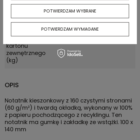
Ilość szt. w
20
POTWIERDZAM WYBRANE
kartonie
wewnętrznym
POTWIERDZAM WYMAGANE
Waga
10.000
kartonu
zewnętrznego
(kg)
OPIS
Notatnik kieszonkowy z 160 czystymi stronami
(60 g/m²) i twardą okładką, wykonany w 100%
z papieru pochodzącego z recyklingu. Ten
notatnik ma gumkę i zakładkę ze wstążki. 100 x
140 mm