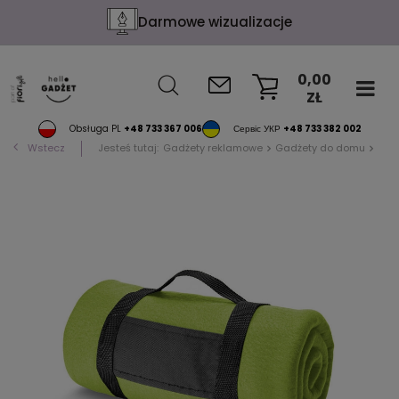
Darmowe wizualizacje
0,00
ZŁ
KOSZYK
Obsługa PL
+48 733 367 006
Сервіс УКР
+48 733 382 002
Wstecz
Jesteś tutaj:
Gadżety reklamowe
Gadżety do domu
Koc