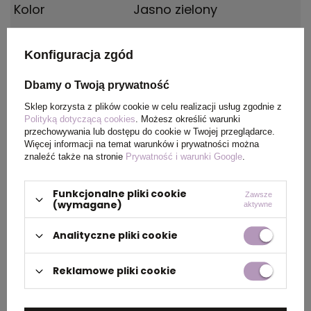
Kolor
Jasno zielony
Materiał
Polar: 180 g/m²
Konfiguracja zgód
Kraj
China
Dbamy o Twoją prywatność
pochodzenia
Sklep korzysta z plików cookie w celu realizacji usług zgodnie z
Polityką dotyczącą cookies
. Możesz określić warunki
przechowywania lub dostępu do cookie w Twojej przeglądarce.
Certyfikat
REACH
Więcej informacji na temat warunków i prywatności można
znaleźć także na stronie
Prywatność i warunki Google
.
Rozmiar
1500 x 1200 mm
Funkcjonalne pliki cookie
Zawsze
(wymagane)
aktywne
PAKOWANIE
Analityczne pliki cookie
Reklamowe pliki cookie
Wymiary
0.510x0.320x0.400
kartonu