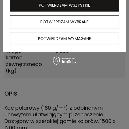
zewnętrznego
POTWIERDZAM WSZYSTKIE
(m)
Ilość szt. w
1
POTWIERDZAM WYBRANE
kartonie
wewnętrznym
POTWIERDZAM WYMAGANE
Waga
8.000
kartonu
zewnętrznego
(kg)
OPIS
Koc polarowy (180 g/m²) z odpinanym
uchwytem ułatwiającym przenoszenie.
Dostępny w szerokiej gamie kolorów. 1500 x
1200 mm