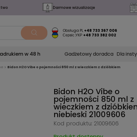
ztwo
Darmowe wizualizacje
Obsługa PL
+48 733 367 006
Сервіс УКР
+48 733 382 002
nadrukiem w 48 h
Gadżetowy doradca
Dla insty
ne
Bidon H2O Vibe o pojemności 850 ml z wieczkiem z dzióbkiem
Bidon H2O Vibe o
pojemności 850 ml z
wieczkiem z dzióbkie
niebieski
21009606
Kod produktu: 21009606
Produkt dostępny