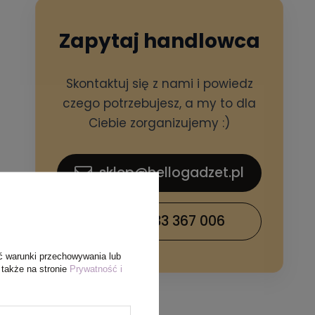
Zapytaj handlowca
Skontaktuj się z nami i powiedz
czego potrzebujesz, a my to dla
Ciebie zorganizujemy :)
sklep@hellogadzet.pl
+48 733 367 006
ć warunki przechowywania lub
 także na stronie
Prywatność i