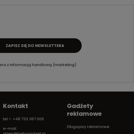
ZAPISZ SIĘ DO NEWSLETTERA
ra z informacją handlową (marketing).
Kontakt
Gadżety
reklamowe
tel.>: +48 733 367 006
Długopisy reklamowe
e-mail:
sklep@hellogadzet.pl