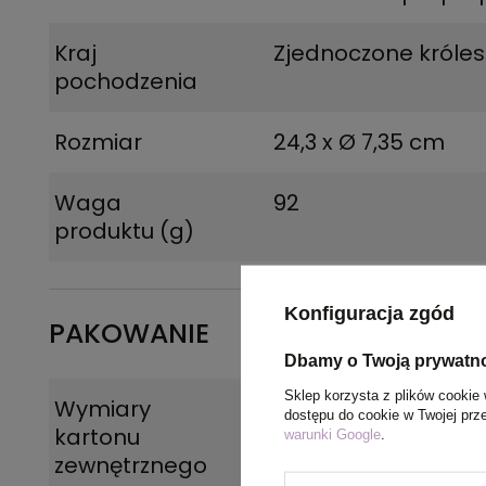
Kraj
Zjednoczone króle
pochodzenia
Rozmiar
24,3 x Ø 7,35 cm
Waga
92
produktu (g)
Konfiguracja zgód
PAKOWANIE
Dbamy o Twoją prywatn
Sklep korzysta z plików cookie 
Wymiary
49 x 50 x 40 cm
dostępu do cookie w Twojej prz
kartonu
warunki Google
.
zewnętrznego