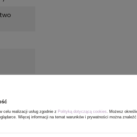
stwo
ość
w celu realizacji usług zgodnie z
Polityką dotyczącą cookies
. Możesz określi
eglądarce. Więcej informacji na temat warunków i prywatności można znaleźć