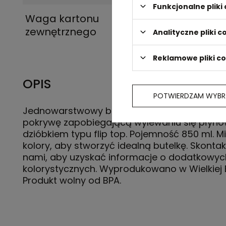
Funkcjonalne plik
Waga kartonu
6,2 kg
zewnętrznego
Analityczne pliki c
Reklamowe pliki c
OPIS
POTWIERDZAM WYBR
Jednowarstwowy bidon o prostym kształcie.
pokrywę zapobiegającą wylewaniu się płynó
dzióbkiem typu flip top. Pojemność 850 ml. Mi
kolory, aby stworzyć idealną butelkę. Skontakt
nami, aby uzyskać informacje o dodatkowyc
kolorystycznych. Wyprodukowano w Wielkiej B
Produkt wolny od BPA.