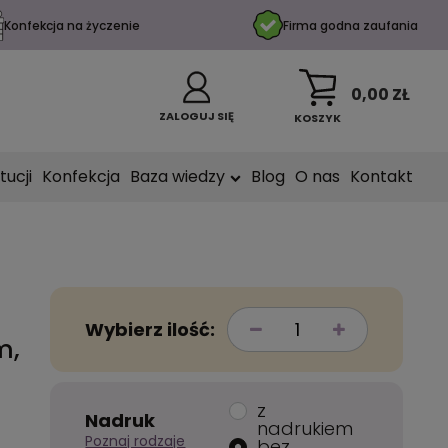
Konfekcja na życzenie
Firma godna zaufania
0,00 ZŁ
ZALOGUJ SIĘ
KOSZYK
tucji
Konfekcja
Baza wiedzy
Blog
O nas
Kontakt
Wybierz ilość:
m,
z
Nadruk
nadrukiem
Poznaj rodzaje
bez