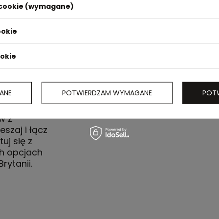
i cookie (wymagane)
ookie
ookie
ANE
POTWIERDZAM WYMAGANE
POT
 Posiada
w z
eszaj i łącz
uj się z
h opcjach
rytanii.