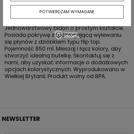
POTWIERDZAM WYMAGANE
OPIS
Jednowarstwowy bidon o prostym kształcie.
Posiada pokrywę zapobiegającą wylewaniu
się płynów z dzióbkiem typu flip top.
Pojemność 850 ml. Mieszaj i łącz kolory, aby
stworzyć idealną butelkę. Skontaktuj się z
nami, aby uzyskać informacje o dodatkowych
opcjach kolorystycznych. Wyprodukowano w
Wielkiej Brytanii. Produkt wolny od BPA.
NEWSLETTER