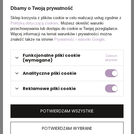
Dbamy o Twoją prywatność
Rozmiar
24,3 x Ø 7,35 cm
Sklep korzysta z plików cookie w celu realizacji usług zgodnie z
Polityką dotyczącą cookies
. Możesz określić warunki
Waga
92
przechowywania lub dostępu do cookie w Twojej przeglądarce.
produktu (g)
Więcej informacji na temat warunków i prywatności można
znaleźć także na stronie
Prywatność i warunki Google
.
Funkcjonalne pliki cookie
Zawsze
PAKOWANIE
(wymagane)
aktywne
Analityczne pliki cookie
Wymiary
49 x 50 x 40 cm
kartonu
Reklamowe pliki cookie
zewnętrznego
Waga
6,2 kg
POTWIERDZAM WSZYSTKIE
kartonu
zewnętrznego
POTWIERDZAM WYBRANE