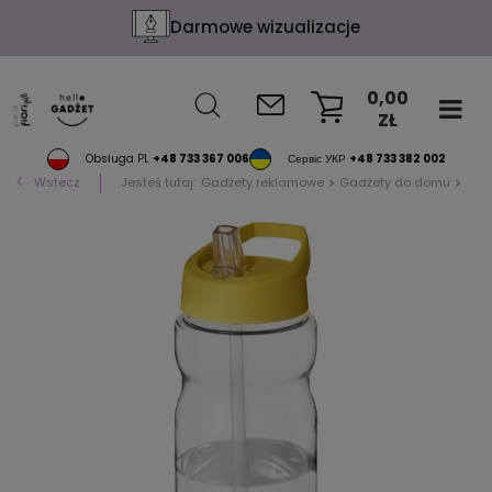
Darmowe wizualizacje
0,00
ZŁ
KOSZYK
Obsługa PL
+48 733 367 006
Сервіс УКР
+48 733 382 002
Wstecz
Jesteś tutaj:
Gadżety reklamowe
Gadżety do domu
Akc