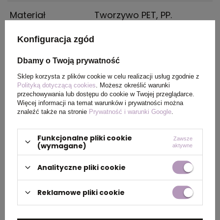
Materiał
Tworzywo PET, PP.
Konfiguracja zgód
Kraj
Zjednoczone królestwo
pochodzenia
Dbamy o Twoją prywatność
Rozmiar
22,4 x Ø 7,35 cm
Sklep korzysta z plików cookie w celu realizacji usług zgodnie z
Polityką dotyczącą cookies
. Możesz określić warunki
przechowywania lub dostępu do cookie w Twojej przeglądarce.
Waga
84
Więcej informacji na temat warunków i prywatności można
znaleźć także na stronie
Prywatność i warunki Google
.
produktu (g)
Funkcjonalne pliki cookie
Zawsze
(wymagane)
aktywne
PAKOWANIE
Analityczne pliki cookie
Wymiary
49 x 50 x 40 cm
Reklamowe pliki cookie
kartonu
zewnętrznego