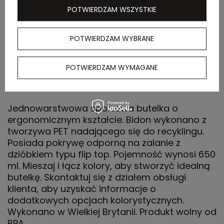
POTWIERDZAM WSZYSTKIE
Waga
6,3 kg
kartonu
POTWIERDZAM WYBRANE
zewnętrznego
POTWIERDZAM WYMAGANE
OPIS
Jednowarstwowa sportowa butelka o
ergonomicznym kształcie. Bidon wykonano z
tworzywa PET nadającego się do recyklingu.
Posiada pokrywę odporną na zalanie z
dzióbkiem typu flip top. Pojemność wynosi 650
ml. Mieszaj i łącz kolory, aby stworzyć idealną
butelkę. Skontaktuj się z działem obsługi
klienta, aby uzyskać informacje o
dodatkowych opcjach kolorystycznych.
Wykonano w Wielkiej Brytanii. Produkt wolny od
BPA.