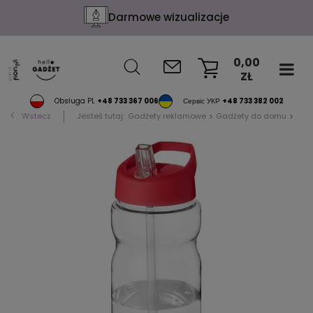
Darmowe wizualizacje
0,00
ZŁ
KOSZYK
Obsługa PL
+48 733 367 006
Сервіс УКР
+48 733 382 002
Wstecz
Jesteś tutaj:
Gadżety reklamowe
Gadżety do domu
Akc