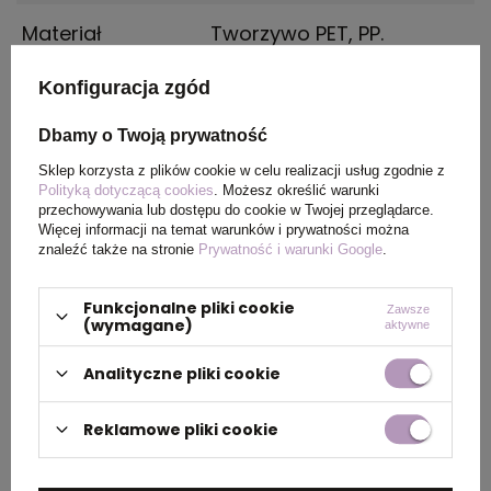
Materiał
Tworzywo PET, PP.
Konfiguracja zgód
Kraj
Zjednoczone królestwo
pochodzenia
Dbamy o Twoją prywatność
Rozmiar
22,4 x Ø 7,35 cm
Sklep korzysta z plików cookie w celu realizacji usług zgodnie z
Polityką dotyczącą cookies
. Możesz określić warunki
przechowywania lub dostępu do cookie w Twojej przeglądarce.
Waga
84
Więcej informacji na temat warunków i prywatności można
znaleźć także na stronie
Prywatność i warunki Google
.
produktu (g)
Funkcjonalne pliki cookie
Zawsze
(wymagane)
aktywne
PAKOWANIE
Analityczne pliki cookie
Wymiary
49 x 50 x 40 cm
Reklamowe pliki cookie
kartonu
zewnętrznego