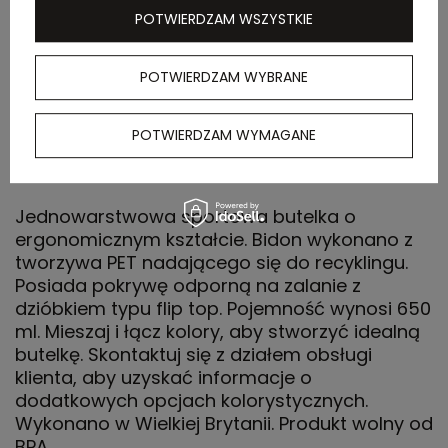
POTWIERDZAM WSZYSTKIE
Waga
6,3 kg
kartonu
POTWIERDZAM WYBRANE
zewnętrznego
POTWIERDZAM WYMAGANE
OPIS
Jednowarstwowa sportowa butelka o
ergonomicznym kształcie. Bidon wykonano z
tworzywa PET nadającego się do recyklingu.
Posiada pokrywę odporną na zalanie z
dzióbkiem typu flip top. Pojemność wynosi 650
ml. Mieszaj i łącz kolory, aby stworzyć idealną
butelkę. Skontaktuj się z działem obsługi
klienta, aby uzyskać informacje o
dodatkowych opcjach kolorystycznych.
Wykonano w Wielkiej Brytanii. Produkt wolny od
BPA.