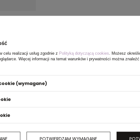
ość
w celu realizacji usług zgodnie z
Polityką dotyczącą cookies
. Możesz określi
eglądarce. Więcej informacji na temat warunków i prywatności można znaleźć
i cookie (wymagane)
ookie
hwyty
ookie
t wykonany
² i
m GRS
ANE
POTWIERDZAM WYMAGANE
POT