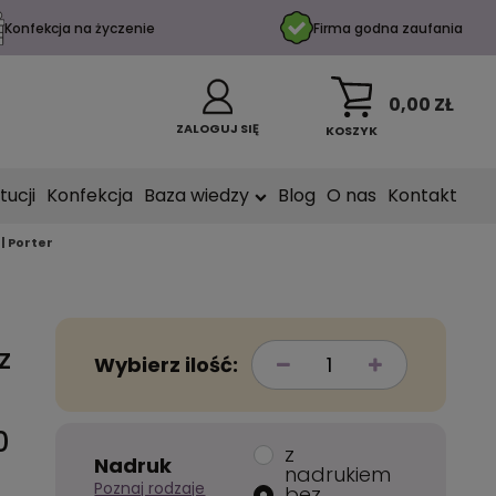
Konfekcja na życzenie
Firma godna zaufania
0,00 ZŁ
ZALOGUJ SIĘ
KOSZYK
tucji
Konfekcja
Baza wiedzy
Blog
O nas
Kontakt
| Porter
z
Wybierz ilość:
0
z
Nadruk
nadrukiem
Poznaj rodzaje
bez