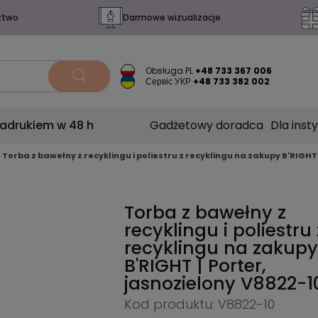
ztwo
Darmowe wizualizacje
Obsługa PL
+48 733 367 006
Сервіс УКР
+48 733 382 002
nadrukiem w 48 h
Gadżetowy doradca
Dla insty
Torba z bawełny z recyklingu i poliestru z recyklingu na zakupy B'RIGHT 
Torba z bawełny z
recyklingu i poliestru 
recyklingu na zakupy
B'RIGHT | Porter,
jasnozielony
V8822-1
Kod produktu: V8822-10