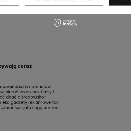
bywają coraz
 odpowiednich materiałów
spierać wizerunek firmy i
ać dbać o środowisko?
o eko gadżety reklamowe tak
pularności i jak mogą pomóc