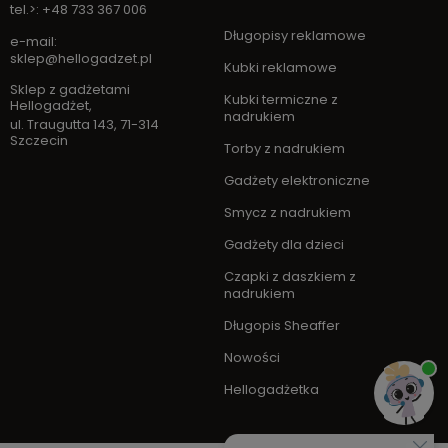
tel.>: +48 733 367 006
Długopisy reklamowe
e-mail:
sklep@hellogadzet.pl
Kubki reklamowe
Sklep z gadżetami
Kubki termiczne z
Hellogadżet
,
nadrukiem
ul. Traugutta 143
,
71-314
Szczecin
Torby z nadrukiem
Gadżety elektroniczne
Smycz z nadrukiem
Gadżety dla dzieci
Czapki z daszkiem z
nadrukiem
Długopis Sheaffer
Nowości
Hellogadżetka