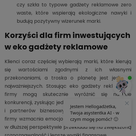
czy szkła to typowe gadżety reklamowe zero
waste, które wspierają ekologiczne nawyki i
budują pozytywny wizerunek marki.
Korzyści dla firm inwestujących
w eko gadżety reklamowe
Klienci coraz częściej wybierają marki, które kierują
się wartościami zgodnymi z ich własnymi
przekonaniami, a troska o planetę jest jedną z
najważniejszych. Stosując eko gadżety reklamowe,
firmy mogą skutecznie wyróżnić się na tle
konkurencji, zyskując jednocześnie lojalność klientów
i partnerów biznesowych. Ekologiczna promocja
firmy wzmacnia emocjonalną więź z odbiorcami, co
w dłuższej perspektywie przekłada się na zwiększoną
rozpoznawalność i lepsze wyniki finansowe.