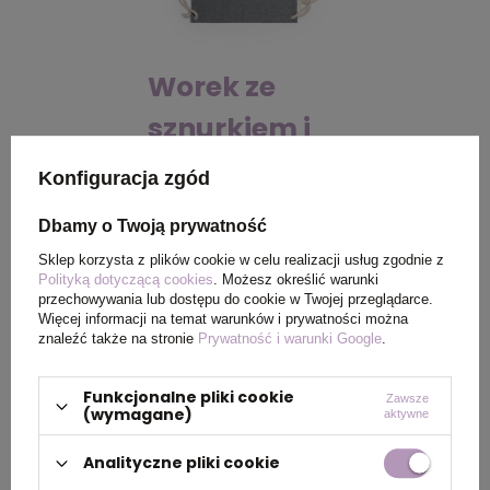
Worek ze
sznurkiem i
torba na
Konfiguracja zgód
zakupy z
Dbamy o Twoją prywatność
bawełny z
Sklep korzysta z plików cookie w celu realizacji usług zgodnie z
Polityką dotyczącą cookies
. Możesz określić warunki
recyklingu, 2
przechowywania lub dostępu do cookie w Twojej przeglądarce.
Więcej informacji na temat warunków i prywatności można
w 1, czarny
znaleźć także na stronie
Prywatność i warunki Google
.
V6792-03
Funkcjonalne pliki cookie
Zawsze
(wymagane)
aktywne
Wprowadzenie takich przepisów, jak zakaz używania
Analityczne pliki cookie
plastikowych słomek czy torebek foliowych,