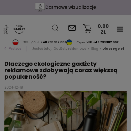
Darmowe wizualizacje
0,00
ZŁ
KOSZYK
Obsługa PL
+48 733 367 006
Сервіс УКР
+48 733 382 002
Wstecz
Jesteś tutaj:
Gadżety reklamowe
Blog
Dlaczego ekolo
Dlaczego ekologiczne gadżety
reklamowe zdobywają coraz większą
popularność?
2024-12-18