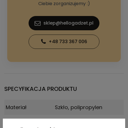
Ciebie zorganizujemy :)
sklep@hellogadzet.pl
+48 733 367 006
SPECYFIKACJA PRODUKTU
Materiał
Szkło, polipropylen
Kraj
Zjednoczone królestwo