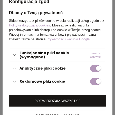
pochodzenia
Konfiguracja zgód
Dbamy o Twoją prywatność
Rozmiar
23,6 x Ø 7,2 cm
Sklep korzysta z plików cookie w celu realizacji usług zgodnie z
Polityką dotyczącą cookies
. Możesz określić warunki
Waga
71
przechowywania lub dostępu do cookie w Twojej przeglądarce.
produktu (g)
Więcej informacji na temat warunków i prywatności można
znaleźć także na stronie
Prywatność i warunki Google
.
Funkcjonalne pliki cookie
Zawsze
PAKOWANIE
(wymagane)
aktywne
Analityczne pliki cookie
Wymiary
58 x 41 x 61 cm
kartonu
Reklamowe pliki cookie
zewnętrznego
Waga
4,3 kg
POTWIERDZAM WSZYSTKIE
kartonu
zewnętrznego