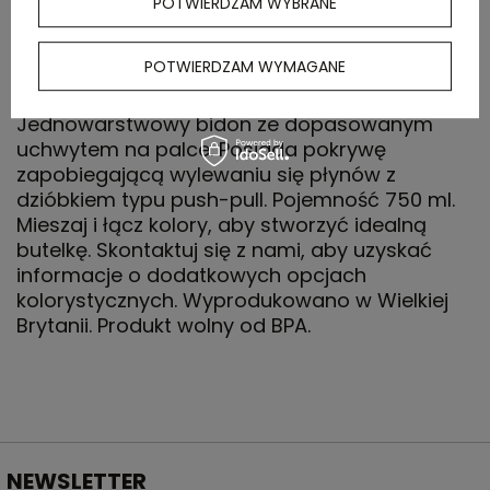
POTWIERDZAM WYBRANE
OPIS
POTWIERDZAM WYMAGANE
Jednowarstwowy bidon ze dopasowanym
uchwytem na palce. Posiada pokrywę
zapobiegającą wylewaniu się płynów z
dzióbkiem typu push-pull. Pojemność 750 ml.
Mieszaj i łącz kolory, aby stworzyć idealną
butelkę. Skontaktuj się z nami, aby uzyskać
informacje o dodatkowych opcjach
kolorystycznych. Wyprodukowano w Wielkiej
Brytanii. Produkt wolny od BPA.
NEWSLETTER