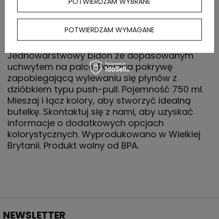
POTWIERDZAM WYBRANE
OPIS
POTWIERDZAM WYMAGANE
Jednowarstwowy bidon ze dopasowanym
uchwytem na palce. Posiada pokrywę
zapobiegającą wylewaniu się płynów z
dzióbkiem typu push-pull. Pojemność 750 ml.
Mieszaj i łącz kolory, aby stworzyć idealną
butelkę. Skontaktuj się z nami, aby uzyskać
informacje o dodatkowych opcjach
kolorystycznych. Wyprodukowano w Wielkiej
Brytanii. Produkt wolny od BPA.
NEWSLETTER