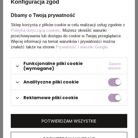
pochodzenia
Konfiguracja zgód
Dbamy o Twoją prywatność
Rozmiar
23,6 x Ø 7,2 cm
Sklep korzysta z plików cookie w celu realizacji usług zgodnie z
Polityką dotyczącą cookies
. Możesz określić warunki
Waga
71
przechowywania lub dostępu do cookie w Twojej przeglądarce.
produktu (g)
Więcej informacji na temat warunków i prywatności można
znaleźć także na stronie
Prywatność i warunki Google
.
Funkcjonalne pliki cookie
Zawsze
PAKOWANIE
(wymagane)
aktywne
Analityczne pliki cookie
Wymiary
58 x 41 x 61 cm
kartonu
Reklamowe pliki cookie
zewnętrznego
Waga
4,3 kg
POTWIERDZAM WSZYSTKIE
kartonu
zewnętrznego