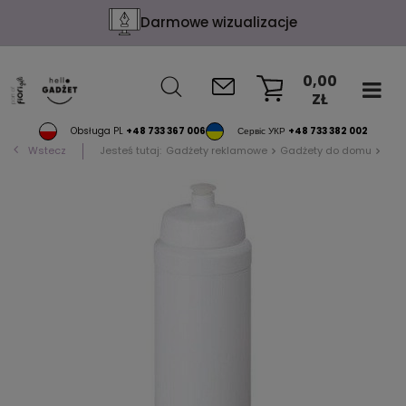
Darmowe wizualizacje
0,00
ZŁ
KOSZYK
Obsługa PL
+48 733 367 006
Сервіс УКР
+48 733 382 002
Wstecz
Jesteś tutaj:
Gadżety reklamowe
Gadżety do domu
Akc