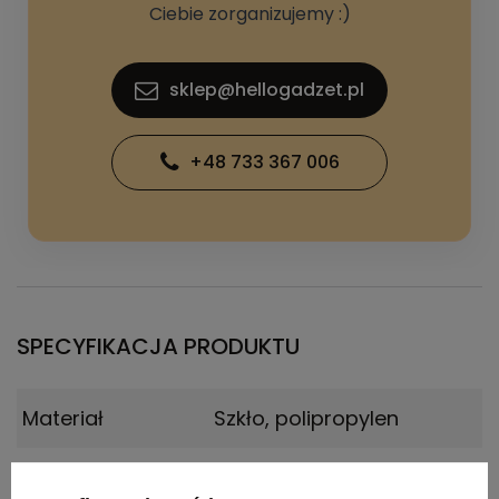
Ciebie zorganizujemy :)
sklep@hellogadzet.pl
+48 733 367 006
SPECYFIKACJA PRODUKTU
Materiał
Szkło, polipropylen
Kraj
Zjednoczone królestwo