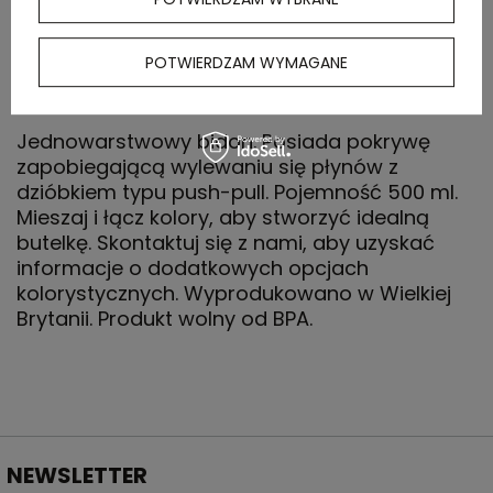
POTWIERDZAM WYMAGANE
OPIS
Jednowarstwowy bidon. Posiada pokrywę
zapobiegającą wylewaniu się płynów z
dzióbkiem typu push-pull. Pojemność 500 ml.
Mieszaj i łącz kolory, aby stworzyć idealną
butelkę. Skontaktuj się z nami, aby uzyskać
informacje o dodatkowych opcjach
kolorystycznych. Wyprodukowano w Wielkiej
Brytanii. Produkt wolny od BPA.
NEWSLETTER