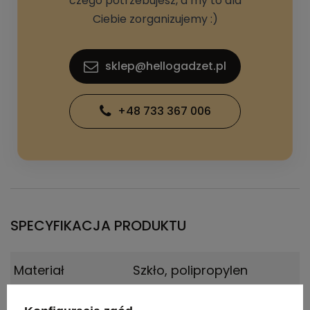
czego potrzebujesz, a my to dla
Ciebie zorganizujemy :)
sklep@hellogadzet.pl
+48 733 367 006
SPECYFIKACJA PRODUKTU
Materiał
Szkło, polipropylen
Kraj
Zjednoczone królestwo