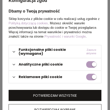
Konfiguracja zgód
pochodzenia
Dbamy o Twoją prywatność
Rozmiar
18,3 x Ø 7,2 cm
Sklep korzysta z plików cookie w celu realizacji usług zgodnie z
Polityką dotyczącą cookies
. Możesz określić warunki
przechowywania lub dostępu do cookie w Twojej przeglądarce.
Waga
61
Więcej informacji na temat warunków i prywatności można
produktu (g)
znaleźć także na stronie
Prywatność i warunki Google
.
Funkcjonalne pliki cookie
Zawsze
(wymagane)
aktywne
PAKOWANIE
Analityczne pliki cookie
Wymiary
58 x 41 x 61 cm
Reklamowe pliki cookie
kartonu
zewnętrznego
POTWIERDZAM WSZYSTKIE
Waga
5,4 kg
kartonu
zewnętrznego
POTWIERDZAM WYBRANE