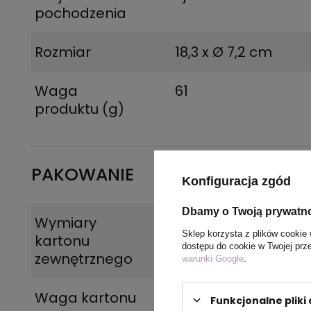
pochodzenia
Rozmiar
18,3 x Ø 7,2 cm
Waga
61
produktu (g)
PAKOWANIE
Konfiguracja zgód
Dbamy o Twoją prywatn
Wymiary
58 x 41 x 61 cm
Sklep korzysta z plików cookie 
kartonu
dostępu do cookie w Twojej prz
zewnętrznego
warunki Google
.
Waga kartonu
5,4 kg
Funkcjonalne plik