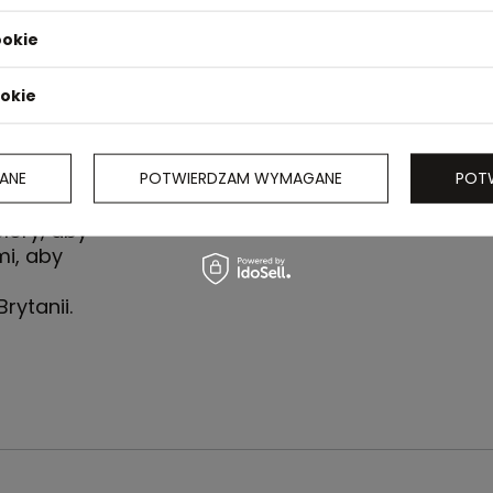
ookie
ookie
ANE
POTWIERDZAM WYMAGANE
POT
kiem typu
olory, aby
mi, aby
rytanii.