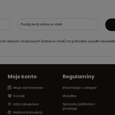
Podaj swój adres e-mail
ch danych osobowych (adres e-mail) na potrzeby wysyłki newslette
Moje konto
Regulaminy
Moje zamówienia
Informacje o sklepie
Koszyk
Wysyłka
Lista zakupowa
Sposoby płatności i
prowizje
Historia transakcji