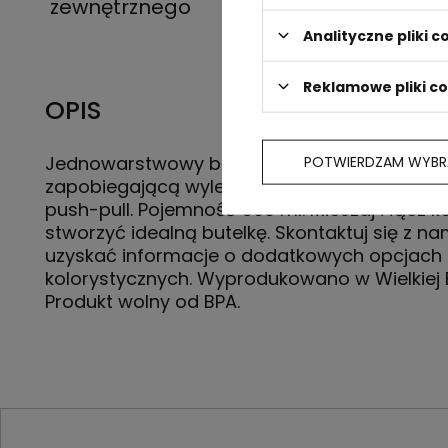
zewnętrznego
Analityczne pliki c
Reklamowe pliki c
OPIS
Jednowarstwowy bidon. Posiada pokrywę
POTWIERDZAM WYBR
zapobiegającą wylewaniu się płynów z dziób
push-pull. Pojemność 500 ml. Mieszaj i łącz k
stworzyć idealną butelkę. Skontaktuj się z na
uzyskać informacje o dodatkowych opcjach
kolorystycznych. Wyprodukowano w Wielkiej B
Produkt wolny od BPA.