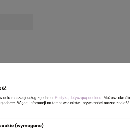
ość
w celu realizacji usług zgodnie z
Polityką dotyczącą cookies
. Możesz określi
eglądarce. Więcej informacji na temat warunków i prywatności można znaleźć
i cookie (wymagane)