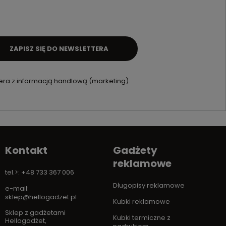
ZAPISZ SIĘ DO NEWSLETTERA
ra z informacją handlową (marketing).
Kontakt
Gadżety
reklamowe
tel.>: +48 733 367 006
Długopisy reklamowe
e-mail:
sklep@hellogadzet.pl
Kubki reklamowe
Sklep z gadżetami
Kubki termiczne z
Hellogadżet
,