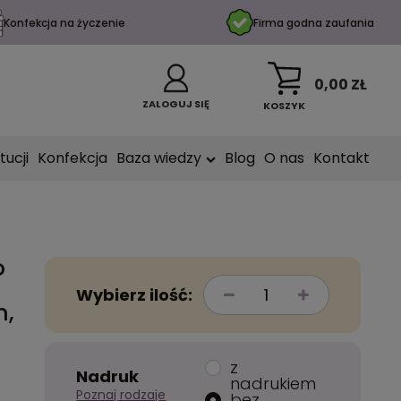
Konfekcja na życzenie
Firma godna zaufania
0,00 ZŁ
ZALOGUJ SIĘ
KOSZYK
tucji
Konfekcja
Baza wiedzy
Blog
O nas
Kontakt
o
Wybierz ilość:
m,
z
Nadruk
nadrukiem
Poznaj rodzaje
bez