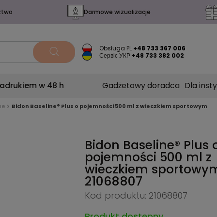
ztwo
Darmowe wizualizacje
Obsługa PL
+48 733 367 006
Сервіс УКР
+48 733 382 002
nadrukiem w 48 h
Gadżetowy doradca
Dla insty
ne
Bidon Baseline® Plus o pojemności 500 ml z wieczkiem sportowym
Bidon Baseline® Plus 
pojemności 500 ml z
wieczkiem sportowy
21068807
Kod produktu: 21068807
Produkt dostępny