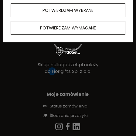
POTWIERDZAM WYBRANE
POTWIERDZAM WYMAGANE
Sklep hellogadzet.pl należy
do
Fiorigifts Sp. z o.o.
Moje zamówienie
Status zamówienia
Śledzenie przesyłki