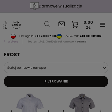
Darmowe wizualizacje
0,00
ZŁ
KOSZYK
Obsługa PL
+48 733 367 006
Сервіс УКР
+48 733 382 002
Wstecz
Jesteś tutaj:
Gadżety reklamowe
FROST
FROST
Sortuj po nazwie rosnąco
FILTROWANIE