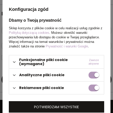
Konfiguracja zgód
NEWSLETTER
Dbamy o Twoją prywatność
Sklep korzysta z plików cookie w celu realizacji usług zgodnie z
Podaj swoje imię i nazwisko
Polityką dotyczącą cookies
. Możesz określić warunki
przechowywania lub dostępu do cookie w Twojej przeglądarce.
Więcej informacji na temat warunków i prywatności można
Podaj swój adres e-mail
znaleźć także na stronie
Prywatność i warunki Google
.
Wyrażam zgodę na przetwarzanie moich danych osobowych
Funkcjonalne pliki cookie
Zawsze
(adres e-mail) na potrzeby wysyłki newslettera z informacją
(wymagane)
aktywne
handlową (marketing). Więcej w
polityce prywatności.
Analityczne pliki cookie
ZAPISZ SIĘ DO NEWSLETTERA
Reklamowe pliki cookie
POTWIERDZAM WSZYSTKIE