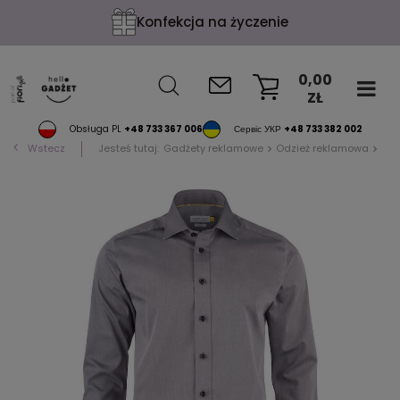
Konfekcja na życzenie
0,00
ZŁ
KOSZYK
Obsługa PL
+48 733 367 006
Сервіс УКР
+48 733 382 002
Wstecz
Jesteś tutaj:
Gadżety reklamowe
Odzież reklamowa
Kos