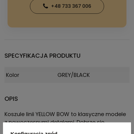
+48 733 367 006
SPECYFIKACJA PRODUKTU
Kolor
GREY/BLACK
OPIS
Koszule linii YELLOW BOW to klasyczne modele
z nowoczesnymi detalami. Dobrze się
prezentują z podwiniętymi rękawami, co
Konfiguracja zgód