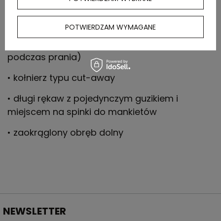
• dzielony karczek, lepsze ułożenie materiału
na ramionach
POTWIERDZAM WYMAGANE
• klejone szwy (mniej zgnieceń i deformacji
podczas prania)
• kołnierz typu cut-away
• długi rękaw z pojedynczym guzikiem i
miejscem na spinki do mankietów
• zaokrąglony obręb dolny
NEWSLETTER