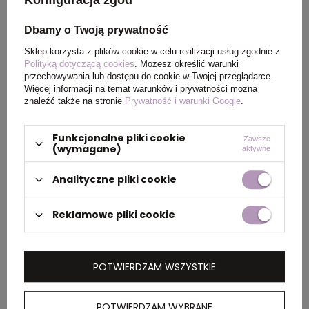
pozwala na swobodne ruchy w pracy.
Wykonane są z wysokiej jakości mieszanki
Dbamy o Twoją prywatność
włókien, poddane obróbce Easy Care. Czerp
Sklep korzysta z plików cookie w celu realizacji usług zgodnie z
przyjemność ze swojej pracy.
Polityką dotyczącą cookies
. Możesz określić warunki
przechowywania lub dostępu do cookie w Twojej przeglądarce.
Więcej informacji na temat warunków i prywatności można
• linia YELLOW BOW
znaleźć także na stronie
Prywatność i warunki Google
.
2
• 134 g/m
Funkcjonalne pliki cookie
Zawsze
(wymagane)
aktywne
• certyfikowany materiał Økotex 100. Wysokiej
jakości mieszanka włókien 60% bawełna / 40%
Analityczne pliki cookie
poliester. Można prać w pralce.
Reklamowe pliki cookie
• poddana obróbce EasyCare. To unikalne
wykończenie, które sprawia, że:
- materiał się nie gniecie.
POTWIERDZAM WSZYSTKIE
- jest miękki w dotyku.
- szybko schnie.
POTWIERDZAM WYBRANE