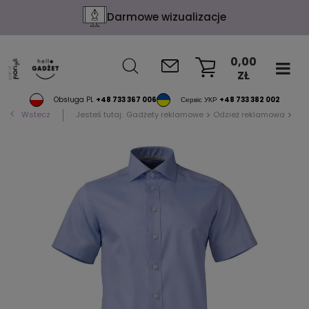
Darmowe wizualizacje
0,00
ZŁ
KOSZYK
Obsługa PL
+48 733 367 006
Сервіс УКР
+48 733 382 002
Wstecz
Jesteś tutaj:
Gadżety reklamowe
Odzież reklamowa
Kos