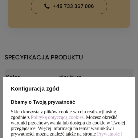
+48 733 367 006
SPECYFIKACJA PRODUKTU
Kolor
sky blue
Konfiguracja zgód
OPIS
Dbamy o Twoją prywatność
Sklep korzysta z plików cookie w celu realizacji usług
Koszule linii YELLOW BOW to klasyczne modele z
zgodnie z
Polityką dotyczącą cookies
. Możesz określić
nowoczesnymi detalami. Wykonane są z wysokiej jakości
warunki przechowywania lub dostępu do cookie w Twojej
mieszanki włókien, poddane obróbce Easy Care. Czerp
przeglądarce. Więcej informacji na temat warunków i
przyjemność ze swojej pracy.
prywatności można znaleźć także na stronie
Prywatność i