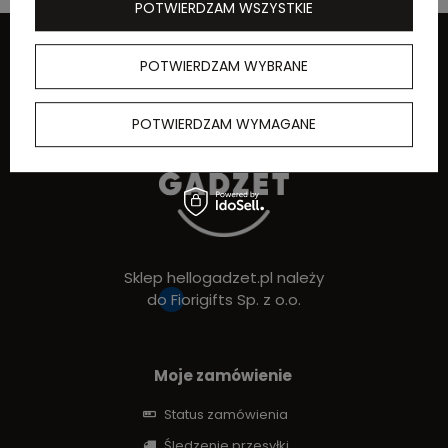
POTWIERDZAM WSZYSTKIE
POTWIERDZAM WYBRANE
POTWIERDZAM WYMAGANE
Sklep hellogadzet.pl należy
do
Fiorigifts Sp. z o.o.
Moje zamówienie
Status zamówienia
Śledzenie przesyłki