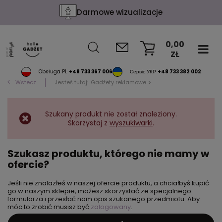
Darmowe wizualizacje
0,00
ZŁ
KOSZYK
Obsługa PL
+48 733 367 006
Сервіс УКР
+48 733 382 002
Wstecz
Jesteś tutaj:
Gadżety reklamowe
Szukany produkt nie został znaleziony.
Skorzystaj z
wyszukiwarki
.
Szukasz produktu, którego nie mamy w
ofercie?
Jeśli nie znalazłeś w naszej ofercie produktu, a chciałbyś kupić
go w naszym sklepie, możesz skorzystać ze specjalnego
formularza i przesłać nam opis szukanego przedmiotu. Aby
móc to zrobić musisz być
zalogowany
.