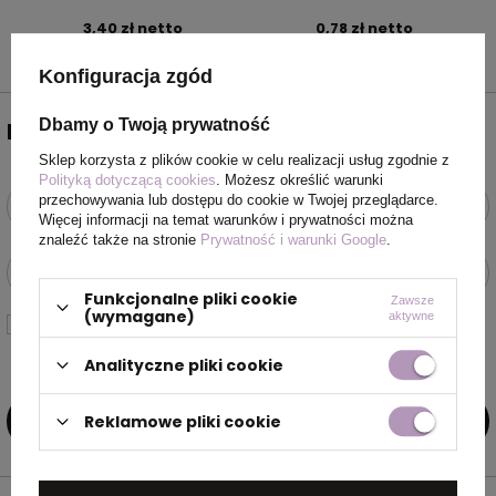
3,40 zł netto
0,78 zł netto
Konfiguracja zgód
Dbamy o Twoją prywatność
NEWSLETTER
Sklep korzysta z plików cookie w celu realizacji usług zgodnie z
Polityką dotyczącą cookies
. Możesz określić warunki
przechowywania lub dostępu do cookie w Twojej przeglądarce.
Podaj swoje imię i nazwisko
Więcej informacji na temat warunków i prywatności można
znaleźć także na stronie
Prywatność i warunki Google
.
Podaj swój adres e-mail
Funkcjonalne pliki cookie
Zawsze
(wymagane)
aktywne
Wyrażam zgodę na przetwarzanie moich danych osobowych
(adres e-mail) na potrzeby wysyłki newslettera z informacją
Analityczne pliki cookie
handlową (marketing). Więcej w
polityce prywatności.
Reklamowe pliki cookie
ZAPISZ SIĘ DO NEWSLETTERA