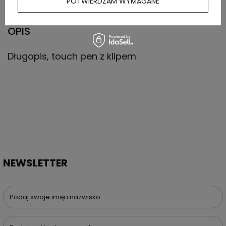
POTWIERDZAM WYMAGANE
OPIS
Długopis, touch pen z klipem
NEWSLETTER
Podaj swoje imię i nazwisko