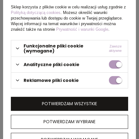
Wymiary
Ø 1 x 14,5 cm
Sklep korzysta z plików cookie w celu realizacji usług zgodnie z
produktu
Polityką dotyczącą cookies
. Możesz określić warunki
przechowywania lub dostępu do cookie w Twojej przeglądarce.
Więcej informacji na temat warunków i prywatności można
znaleźć także na stronie
Prywatność i warunki Google
.
PAKOWANIE
Funkcjonalne pliki cookie
Zawsze
(wymagane)
aktywne
Ilość szt. w
50
kartonie
Analityczne pliki cookie
wewnętrznym
Reklamowe pliki cookie
Wymiary
40 x 35 x 13 cm
kartonu
zewnętrznego
POTWIERDZAM WSZYSTKIE
Waga
8,5
POTWIERDZAM WYBRANE
kartonu
zewnętrznego