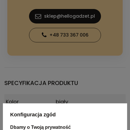
sklep@hellogadzet.pl
+48 733 367 006
SPECYFIKACJA PRODUKTU
Kolor
biały
Konfiguracja zgód
Materiał
metal, plastik
Dbamy o Twoją prywatność