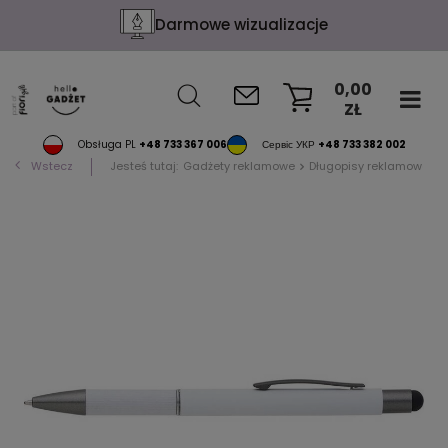
Darmowe wizualizacje
0,00
ZŁ
KOSZYK
Obsługa PL
+48 733 367 006
Сервіс УКР
+48 733 382 002
Wstecz
Jesteś tutaj:
Gadżety reklamowe
Długopisy reklamowe