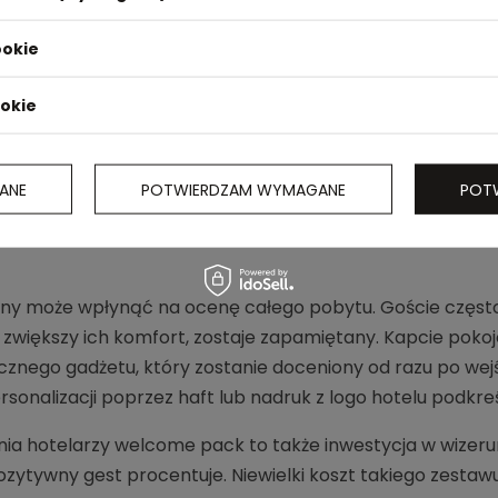
ookie
ookie
ANE
POTWIERDZAM WYMAGANE
POT
ny może wpłynąć na ocenę całego pobytu. Goście często
y zwiększy ich komfort, zostaje zapamiętany. Kapcie pok
znego gadżetu, który zostanie doceniony od razu po wejśc
sonalizacji poprzez haft lub nadruk z logo hotelu podkre
nia hotelarzy welcome pack to także inwestycja w wizerun
 pozytywny gest procentuje. Niewielki koszt takiego zest