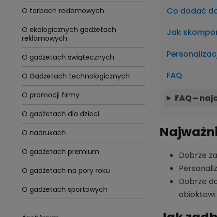
Co dodać do
O torbach reklamowych
O ekologicznych gadżetach
Jak skompon
reklamowych
Personalizac
O gadżetach świątecznych
FAQ
O Gadżetach technologicznych
O promocji firmy
FAQ – naj
O gadżetach dla dzieci
Najważni
O nadrukach
O gadżetach premium
Dobrze za
Personali
O gadżetach na pory roku
Dobrze do
O gadżetach sportowych
obiektowi 