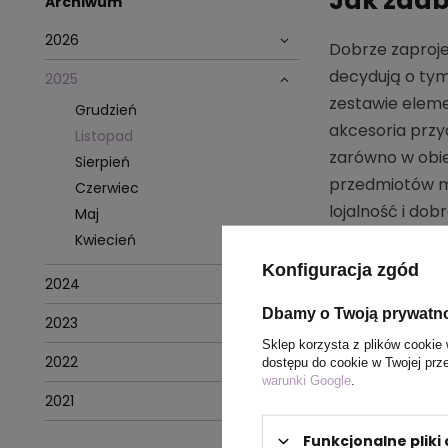
Jak zadb
Archiwum
2026
Dobrze zaproje
decydują o tym
2025
zestawie eleme
Grudzień
akcesoria przy
Listopad
zarówno w obie
Sierpień
przedmiotów mo
Czerwiec
lojalność i dobr
Maj
Kwiecień
Dlaczego
Konfiguracja zgód
2024
Dbamy o Twoją prywatn
2023
Sklep korzysta z plików cookie 
2022
dostępu do cookie w Twojej prz
warunki Google
.
2021
Funkcjonalne plik