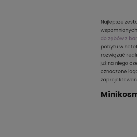
Najlepsze zesta
wspomnianych 
do zębów z b
pobytu w hotel
rozwiązać real
już na niego cz
oznaczone logo
zaprojektowan
Minikosm