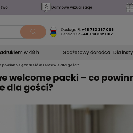
ztwo
Darmowe wizualizacje
Obsługa PL
+48 733 367 006
Сервіс УКР
+48 733 382 002
nadrukiem w 48 h
Gadżetowy doradca
Dla insty
 powinno się znaleźć w zestawie dla gości?
e welcome packi – co powinn
e dla gości?