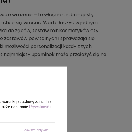
ia?
wsze wrażenie – to właśnie drobne gesty
go chce się wracać. Warto łączyć w jednym
czka do zębów, zestaw minikosmetyków czy
do zastawów powitalnych i sprawdzają się
 możliwości personalizacji każdy z tych
t najmniejszy upominek może przełożyć się na
lcome pack?
ć warunki przechowywania lub
 także na stronie
Prywatność i
Zawsze aktywne