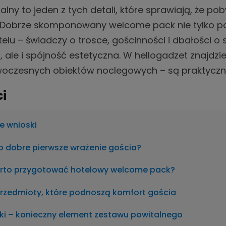
lny to jeden z tych detali, które sprawiają, że p
 Dobrze skomponowany welcome pack nie tylko pod
elu – świadczy o trosce, gościnności i dbałości o s
 ale i spójność estetyczna. W hellogadzet znajdzie
oczesnych obiektów noclegowych – są praktyczne, 
ci
e wnioski
o dobre pierwsze wrażenie gościa?
rto przygotować hotelowy welcome pack?
przedmioty, które podnoszą komfort gościa
ki – konieczny element zestawu powitalnego