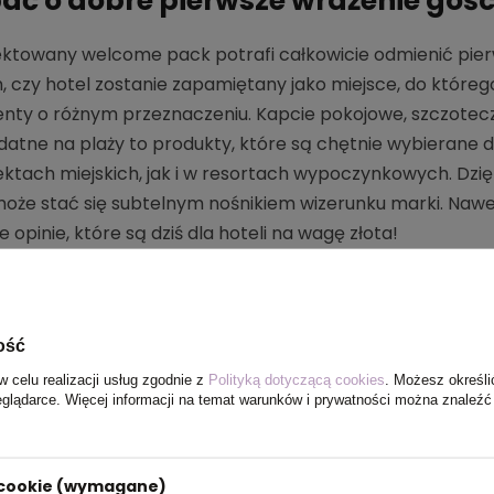
ać o dobre pierwsze wrażenie gośc
ktowany welcome pack potrafi całkowicie odmienić pier
, czy hotel zostanie zapamiętany jako miejsce, do które
nty o różnym przeznaczeniu. Kapcie pokojowe, szczote
datne na plaży to produkty, które są chętnie wybierane 
ktach miejskich, jak i w resortach wypoczynkowych. Dzięki
że stać się subtelnym nośnikiem wizerunku marki. Nawe
e opinie, które są dziś dla hoteli na wagę złota!
 warto przygotować hotelowy we
ość
w celu realizacji usług zgodnie z
Polityką dotyczącą cookies
. Możesz określi
eglądarce. Więcej informacji na temat warunków i prywatności można znaleźć
i cookie (wymagane)