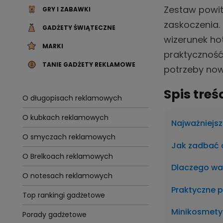
Zestaw powita
GRY I ZABAWKI
zaskoczenia.
GADŻETY ŚWIĄTECZNE
wizerunek hot
MARKI
praktyczność,
TANIE GADŻETY REKLAMOWE
potrzeby now
Spis treś
O długopisach reklamowych
O kubkach reklamowych
Najważniejsz
O smyczach reklamowych
Jak zadbać 
O Brelkoach reklamowych
Dlaczego wa
O notesach reklamowych
Praktyczne 
Top rankingi gadżetowe
Minikosmety
Porady gadżetowe