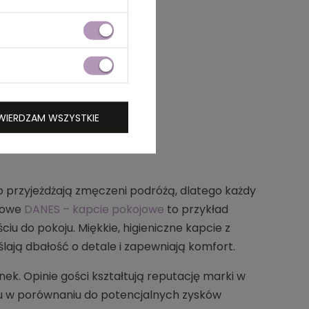
WIERDZAM WSZYSTKIE
 przyjeżdżają zmęczeni podróżą, dlatego każdy
ojowe
DANES – kapcie pokojowe
to przykład
iu do pokoju. Miękkie, higieniczne kapcie z
ślają dbałość o detale i zapewniają komfort.
ek. Opinie gości kształtują reputację marki w
awu w porównaniu do potencjalnych zysków