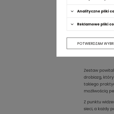
Analityczne pliki c
Reklamowe pliki c
POTWIERDZAM WYBR
Zestaw powital
drobiazg, któr
takiego praktyc
możliwością per
Z punktu widze
sieci, a każdy