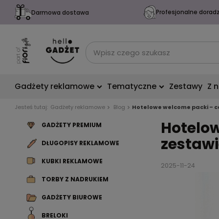
Profesjonalne dorad
Darmowa dostawa
Gadżety reklamowe
Tematyczne
Zestawy
Z 
Jesteś tutaj:
Gadżety reklamowe
Blog
Hotelowe welcome packi – co
Hotelow
GADŻETY PREMIUM
zestawi
DŁUGOPISY REKLAMOWE
KUBKI REKLAMOWE
2025-11-24
TORBY Z NADRUKIEM
GADŻETY BIUROWE
BRELOKI