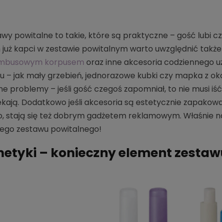
wy powitalne to takie, które są praktyczne – gość lubi cz
już kapci w zestawie powitalnym warto uwzględnić takż
ambusowym korpusem
oraz inne akcesoria codziennego u
u – jak mały grzebień, jednorazowe kubki czy mapka z ok
ne problemy – jeśli gość czegoś zapomniał, to nie musi i
ekają. Dodatkowo jeśli akcesoria są estetycznie zapakowa
, stają się też dobrym gadżetem reklamowym. Właśnie 
ego zestawu powitalnego!
etyki – konieczny element zesta