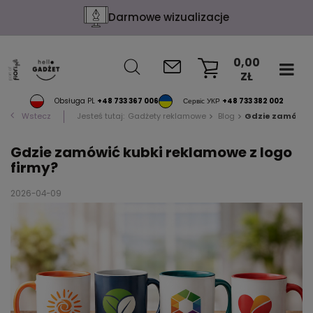
Darmowe wizualizacje
0,00
ZŁ
KOSZYK
Obsługa PL
+48 733 367 006
Сервіс УКР
+48 733 382 002
Wstecz
Jesteś tutaj:
Gadżety reklamowe
Blog
Gdzie zamówić 
Gdzie zamówić kubki reklamowe z logo
firmy?
2026-04-09