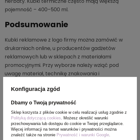
herbaty. Kubki termiczne często mają większą
pojemność – 400–500 ml.
Podsumowanie
Kubki reklamowe z logo firmy można zamówić w
drukarniach online, u producentów gadżetów
reklamowych lub w sklepach z materiałami
promocyjnymi. Przy wyborze należy wziąć pod
uwagę materiał, technikę znakowania i
przeznaczenie kubków. hellogadzet oferuje szeroki
Konfiguracja zgód
wybór kubków z personalizacją, bezpłatne
wizualizacje oraz wsparcie dedykowanego
Dbamy o Twoją prywatność
handlowca, co ułatwia realizację zamówień firmom
Sklep korzysta z plików cookie w celu realizacji usług zgodnie z
niezależnie od ich wielkości.
Polityką dotyczącą cookies
. Możesz określić warunki
przechowywania lub dostępu do cookie w Twojej przeglądarce.
Więcej informacji na temat warunków i prywatności można
Autor wpisu: Team Hellogadzet
znaleźć także na stronie
Prywatność i warunki Google
.
Team Hellogadzet to doświadczeni specjaliści w świecie