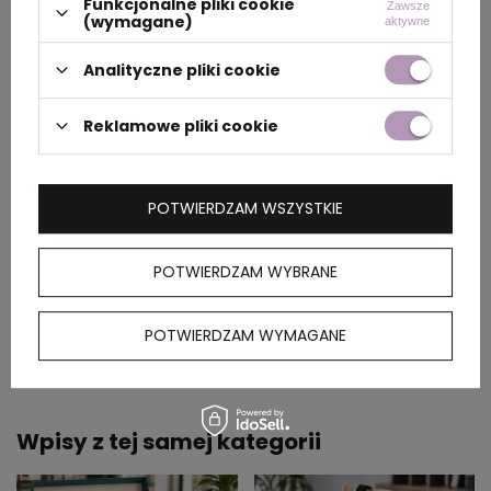
Funkcjonalne pliki cookie
Zawsze
(wymagane)
zamówić u producentów, w hurtowniach lub
aktywne
sklepach internetowych z materiałami
Analityczne pliki cookie
promocyjnymi. Przy wyborze warto stawiać na
produkty praktyczne i trwałe, dopasowane do
Reklamowe pliki cookie
specyfiki pracy kierowców i specjalistów z zakresu
logistyki.
POTWIERDZAM WSZYSTKIE
Autor wpisu: Team Hellogadzet
Team Hellogadzet to doświadczeni specjaliści w świecie
POTWIERDZAM WYBRANE
gadżetów reklamowych i brandingu. Na blogu dzielimy się
trendami, case studies i sprawdzonymi pomysłami, które
realnie wspierają działania marketingowe.
POTWIERDZAM WYMAGANE
Pokaż więcej wpisów z
Kwiecień 2026
Wpisy z tej samej kategorii