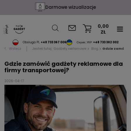
Darmowe wizualizacje
0,00
ZŁ
KOSZYK
Obsługa PL
+48 733 367 006
Сервіс УКР
+48 733 382 002
Wstecz
Jesteś tutaj:
Gadżety reklamowe
Blog
Gdzie zamówić 
Gdzie zamówić gadżety reklamowe dla
firmy transportowej?
2026-04-17