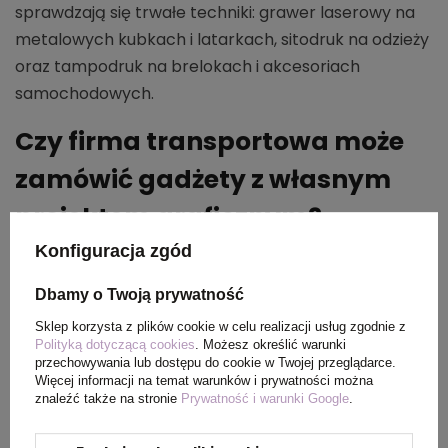
sprawdzają się trwałe techniki: grawer laserowy na
metalowych kubkach i latarkach, sitodruk na odzieży
oraz tampodruk na brelokach i akcesoriach
samochodowych.
Czy firma transportowa może
zamówić gadżety z własnym
projektem graficznym?
Konfiguracja zgód
Oczywiście. Przykładowo hellogadzet oferuje
możliwość personalizacji produktów własnym
Dbamy o Twoją prywatność
projektem i pomaga przygotować odpowiednią
Sklep korzysta z plików cookie w celu realizacji usług zgodnie z
wersję logo do znakowania.
Polityką dotyczącą cookies
. Możesz określić warunki
przechowywania lub dostępu do cookie w Twojej przeglądarce.
Więcej informacji na temat warunków i prywatności można
Podsumowanie
znaleźć także na stronie
Prywatność i warunki Google
.
Gadżety reklamowe dla firmy transportowej można