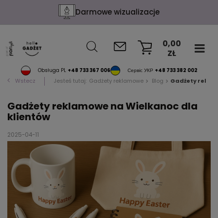
Darmowe wizualizacje
0,00
ZŁ
KOSZYK
Obsługa PL
+48 733 367 006
Сервіс УКР
+48 733 382 002
Wstecz
Jesteś tutaj:
Gadżety reklamowe
Blog
Gadżety reklam
Gadżety reklamowe na Wielkanoc dla
klientów
2025-04-11