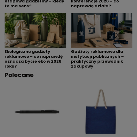
etapowa gadżetów – kiedy
konferencje 2026 – co
to ma sens?
naprawdę działa?
Ekologiczne gadżety
Gadżety reklamowe dla
reklamowe – co naprawdę
instytucji publicznych –
oznacza bycie eko w 2026
praktyczny przewodnik
roku?
zakupowy
Polecane