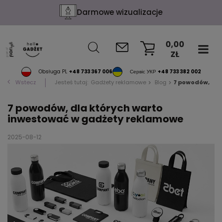
Darmowe wizualizacje
0,00
ZŁ
KOSZYK
Obsługa PL
+48 733 367 006
Сервіс УКР
+48 733 382 002
Wstecz
Jesteś tutaj:
Gadżety reklamowe
Blog
7 powodów, dla
7 powodów, dla których warto
inwestować w gadżety reklamowe
2025-08-12