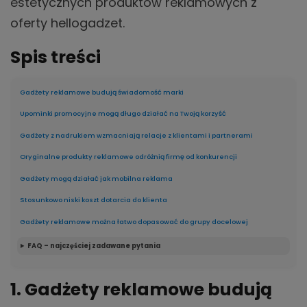
estetycznych produktów reklamowych z
oferty hellogadzet.
Spis treści
Gadżety reklamowe budują świadomość marki
Upominki promocyjne mogą długo działać na Twoją korzyść
Gadżety z nadrukiem wzmacniają relacje z klientami i partnerami
Oryginalne produkty reklamowe odróżnią firmę od konkurencji
Gadżety mogą działać jak mobilna reklama
Stosunkowo niski koszt dotarcia do klienta
Gadżety reklamowe można łatwo dopasować do grupy docelowej
FAQ – najczęściej zadawane pytania
1. Gadżety reklamowe budują