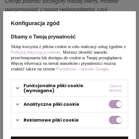
Chcąc poznać szczegóły naszej oferty, możesz
porozmawiać z naszą Hellogadżetką, czyli
asystentką AI na stronie. Ona o każdej porze
Konfiguracja zgód
odpowie na Twoje pytania i wątpliwości, a jeśli
chcesz skontaktować się z naszym zespołem, poproś
Dbamy o Twoją prywatność
ją o numer do nas.
Sklep korzysta z plików cookie w celu realizacji usług zgodnie z
Polityką dotyczącą cookies
. Możesz określić warunki
przechowywania lub dostępu do cookie w Twojej przeglądarce.
Więcej informacji na temat warunków i prywatności można
Speaker Gear Matrix Black
znaleźć także na stronie
Prywatność i warunki Google
.
5. Gadżety mogą działać jak
Funkcjonalne pliki cookie
Zawsze
(wymagane)
aktywne
mobilna reklama
Analityczne pliki cookie
Torby z nadrukiem, T‑shirty czy parasole z logo to
ruchome nośniki reklamy.
Docierają tam, gdzie nie
Reklamowe pliki cookie
dotrą tradycyjne kampanie promocyjne.
Klienci
noszą je na zakupy, do pracy czy na spacer, dzięki