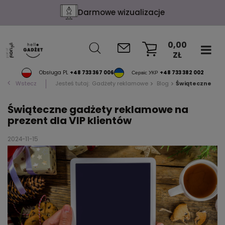
Darmowe wizualizacje
0,00
ZŁ
KOSZYK
Obsługa PL
+48 733 367 006
Сервіс УКР
+48 733 382 002
Wstecz
Jesteś tutaj:
Gadżety reklamowe
Blog
Świąteczne gad
Świąteczne gadżety reklamowe na
prezent dla VIP klientów
2024-11-15