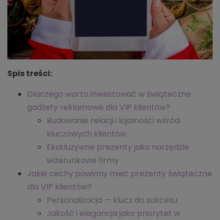
Spis treści:
Dlaczego warto inwestować w świąteczne
gadżety reklamowe dla VIP klientów?
Budowanie relacji i lojalności wśród
kluczowych klientów
Ekskluzywne prezenty jako narzędzie
wizerunkowe firmy
Jakie cechy powinny mieć prezenty świąteczne
dla VIP klientów?
Personalizacja — klucz do sukcesu
Jakość i elegancja jako priorytet w