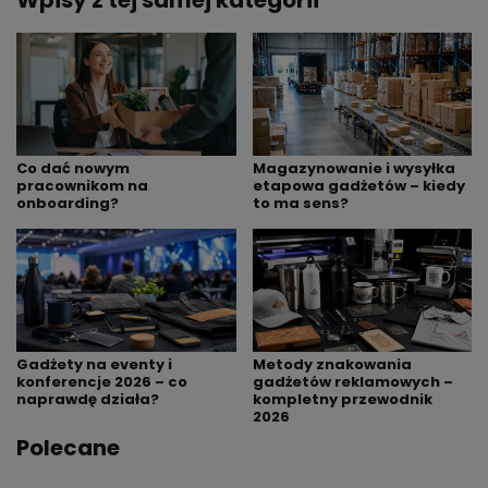
Co dać nowym
Magazynowanie i wysyłka
pracownikom na
etapowa gadżetów – kiedy
onboarding?
to ma sens?
Gadżety na eventy i
Metody znakowania
konferencje 2026 – co
gadżetów reklamowych –
naprawdę działa?
kompletny przewodnik
2026
Polecane