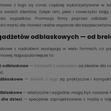
amowe z logo są coraz częściej wykorzystywane w k
 swoich klientów. Dzięki nim, piesi i rowerzyści stają
zyko wypadków. Promocja firmy poprzez odblaski 
ci marki, ale również realne wsparcie dla bezpieczeństw
gadżetów odblaskowych — od brel
skowe z nadrukiem występują w wielu formach, co po
mowej. Najpopularniejsze to:
i odblaskowe
—
kamizelki z nadrukiem
są idealne dla r
ć.
odblaskowe
—
breloki z logo
są praktyczne i kompakt
odblaskowe
— elastyczne i wygodne, mogą być noszone n
 dla dzieci
— specjalnie zaprojektowane z myślą o najm