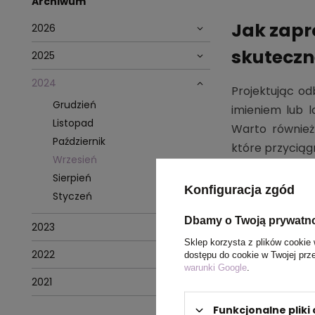
Archiwum
Jak zapr
2026
skuteczn
2025
2024
Projektując od
Grudzień
imieniem lub 
Listopad
Warto również
Październik
które przycią
Wrzesień
Sierpień
Konfiguracja zgód
Styczeń
Dbamy o Twoją prywatn
2023
Sklep korzysta z plików cookie 
2022
dostępu do cookie w Twojej prz
warunki Google
.
2021
Funkcjonalne plik