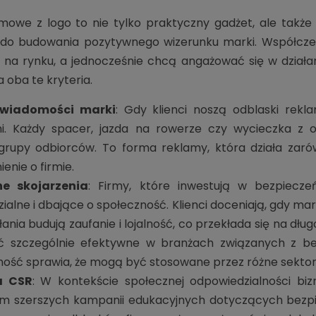
amowe z logo to nie tylko praktyczny gadżet, ale takż
ę do budowania pozytywnego wizerunku marki. Współcze
ę na rynku, a jednocześnie chcą angażować się w działa
a oba te kryteria.
świadomości marki
: Gdy klienci noszą odblaski rekl
i. Każdy spacer, jazda na rowerze czy wycieczka z 
 grupy odbiorców. To forma reklamy, która działa zaró
enie o firmie.
e skojarzenia
: Firmy, które inwestują w bezpiecze
alne i dbające o społeczność. Klienci doceniają, gdy marka
łania budują zaufanie i lojalność, co przekłada się na d
 szczególnie efektywne w branżach związanych z bez
ność sprawia, że mogą być stosowane przez różne sektor
a CSR
: W kontekście społecznej odpowiedzialności b
m szerszych kampanii edukacyjnych dotyczących bezpi