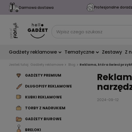
Profesjonalne dorad
Darmowa dostawa
Gadżety reklamowe
Tematyczne
Zestawy
Z 
Jesteś tutaj:
Gadżety reklamowe
Blog
Reklama, która świeci przyk
Reklama
GADŻETY PREMIUM
narzęd
DŁUGOPISY REKLAMOWE
KUBKI REKLAMOWE
2024-09-12
TORBY Z NADRUKIEM
GADŻETY BIUROWE
BRELOKI