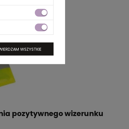
WIERDZAM WSZYSTKIE
nia pozytywnego wizerunku