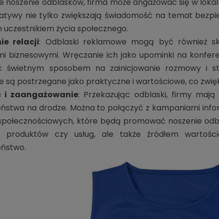
 noszenie odblasków, firma może angażować się w lokalne
cjatywy nie tylko zwiększają świadomość na temat bezpi
uczestnikiem życia społecznego.
e relacji
: Odblaski reklamowe mogą być również sk
i biznesowymi. Wręczanie ich jako upominki na konfer
 świetnym sposobem na zainicjowanie rozmowy i st
e są postrzegane jako praktyczne i wartościowe, co zwię
a i zaangażowanie
: Przekazując odblaski, firmy maj
ństwa na drodze. Można to połączyć z kampaniami infor
połecznościowych, które będą promować noszenie odbla
 produktów czy usług, ale także źródłem wartośc
eństwo.