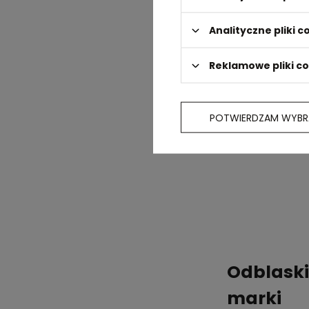
Analityczne pliki c
Reklamowe pliki c
POTWIERDZAM WYBR
Odblaski
marki