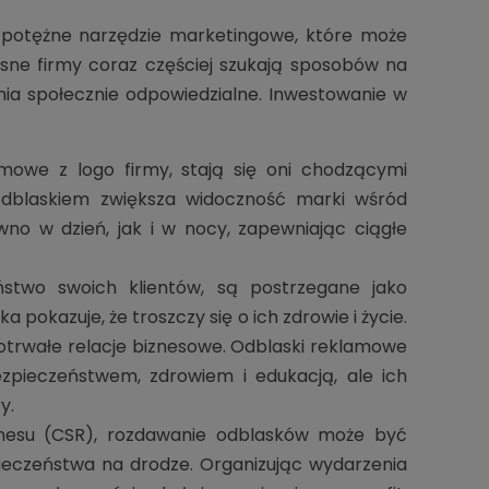
e potężne narzędzie marketingowe, które może
sne firmy coraz częściej szukają sposobów na
nia społecznie odpowiedzialne. Inwestowanie w
amowe z logo firmy, stają się oni chodzącymi
odblaskiem zwiększa widoczność marki wśród
wno w dzień, jak i w nocy, zapewniając ciągłe
ństwo swoich klientów, są postrzegane jako
 pokazuje, że troszczy się o ich zdrowie i życie.
ługotrwałe relacje biznesowe. Odblaski reklamowe
pieczeństwem, zdrowiem i edukacją, ale ich
y.
iznesu (CSR), rozdawanie odblasków może być
eczeństwa na drodze. Organizując wydarzenia