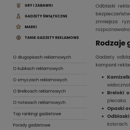
Odblaski rekl
GRY I ZABAWKI
bezpieczeństwo
GADŻETY ŚWIĄTECZNE
zmniejsza ry
MARKI
rozpoznawalnoś
TANIE GADŻETY REKLAMOWE
Rodzaje 
Gadżety odbla
O długopisach reklamowych
kampanii rekla
O kubkach reklamowych
Kamizelk
O smyczach reklamowych
widocznoś
O Brelkoach reklamowych
Breloki 
plecaka.
O notesach reklamowych
Opaski 
Top rankingi gadżetowe
Odblaski
kolorach.
Porady gadżetowe