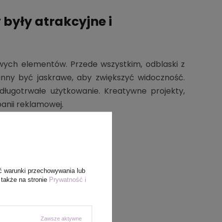
były atrakcyjne i
owych elementów. Przede wszystkim, odblaski z
inny być jaskrawe, aby zwiększyć widoczność.
ługotrwałe użytkowanie. Kreatywne projekty,
nii reklamowej.
ć warunki przechowywania lub
 także na stronie
Prywatność i
Zawsze aktywne