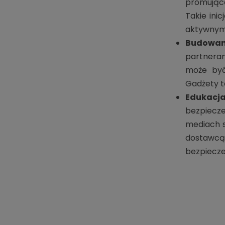
promujące
Takie ini
aktywnym 
Budowani
partneram
może być
Gadżety t
Edukacj
bezpiecze
mediach s
dostawcą
bezpiecz