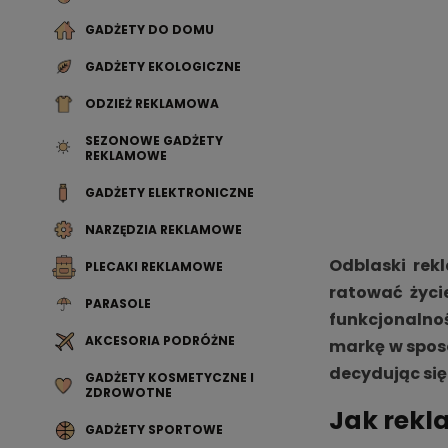
GADŻETY DO DOMU
GADŻETY EKOLOGICZNE
ODZIEŻ REKLAMOWA
SEZONOWE GADŻETY
REKLAMOWE
GADŻETY ELEKTRONICZNE
NARZĘDZIA REKLAMOWE
Odblaski rek
PLECAKI REKLAMOWE
ratować życi
PARASOLE
funkcjonalnoś
AKCESORIA PODRÓŻNE
markę w sposó
decydując się
GADŻETY KOSMETYCZNE I
ZDROWOTNE
Jak rekl
GADŻETY SPORTOWE