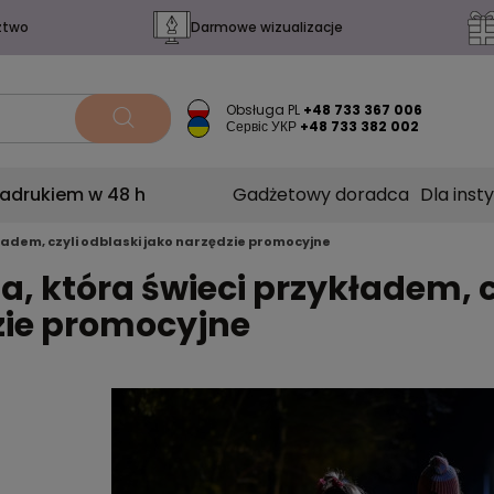
ztwo
Darmowe wizualizacje
Obsługa PL
+48 733 367 006
Сервіс УКР
+48 733 382 002
nadrukiem w 48 h
Gadżetowy doradca
Dla insty
ładem, czyli odblaski jako narzędzie promocyjne
, która świeci przykładem, c
zie promocyjne