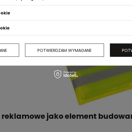
ookie
ookie
ANE
POTWIERDZAM WYMAGANE
POT
 reklamowe jako element budowa