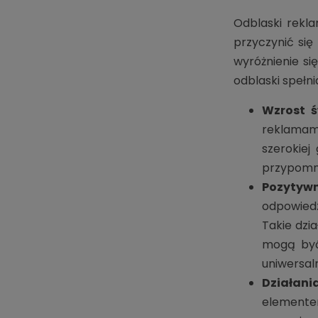
Odblaski rekl
przyczynić si
wyróżnienie si
odblaski spełni
Wzrost 
reklamam
szerokiej
przypomni
Pozytywn
odpowiedzi
Takie dzia
mogą być
uniwersal
Działani
elemente