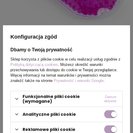
Na spierzchnięte usta —
Konfiguracja zgód
pomadki ochronne z logiem
Dbamy o Twoją prywatność
firmy
Sklep korzysta z plików cookie w celu realizacji usług zgodnie z
Polityką dotyczącą cookies
. Możesz określić warunki
przechowywania lub dostępu do cookie w Twojej przeglądarce.
Zimowe warunki atmosferyczne potrafią być
Więcej informacji na temat warunków i prywatności można
nieprzyjazne dla skóry ust, dlatego pomadki
znaleźć także na stronie
Prywatność i warunki Google
.
ochronne to doskonały gadżet reklamowy. Chronią
przed mrozem i wiatrem, a jednocześnie promują
Funkcjonalne pliki cookie
Zawsze
(wymagane)
aktywne
firmę. Pomadki z logiem firmy to subtelny, ale
skuteczny sposób na budowanie pozytywnego
Analityczne pliki cookie
wizerunku marki.
Reklamowe pliki cookie