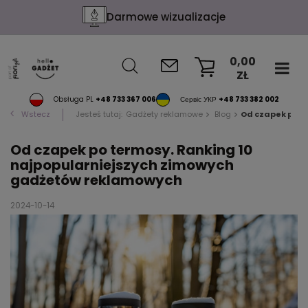
Darmowe wizualizacje
0,00
ZŁ
KOSZYK
Obsługa PL
+48 733 367 006
Сервіс УКР
+48 733 382 002
Wstecz
Jesteś tutaj:
Gadżety reklamowe
Blog
Od czapek po t
Od czapek po termosy. Ranking 10
najpopularniejszych zimowych
gadżetów reklamowych
2024-10-14