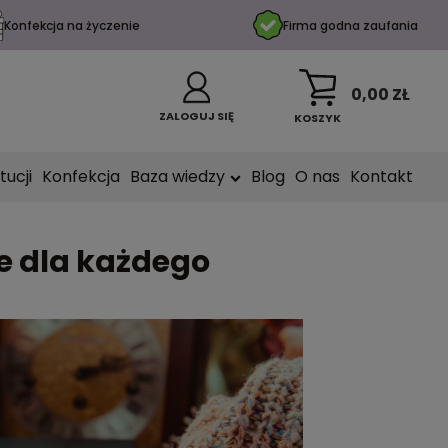
Konfekcja na życzenie
Firma godna zaufania
0,00 ZŁ
ZALOGUJ SIĘ
KOSZYK
tucji
Konfekcja
Baza wiedzy
Blog
O nas
Kontakt
e dla każdego