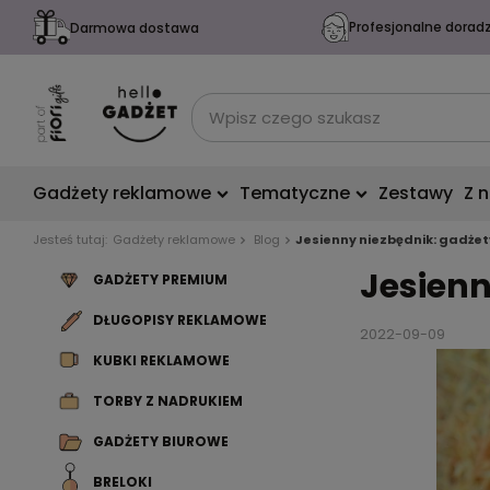
Profesjonalne dorad
Darmowa dostawa
Gadżety reklamowe
Tematyczne
Zestawy
Z 
Jesteś tutaj:
Gadżety reklamowe
Blog
Jesienny niezbędnik: gadżet
Jesienn
GADŻETY PREMIUM
DŁUGOPISY REKLAMOWE
2022-09-09
KUBKI REKLAMOWE
TORBY Z NADRUKIEM
GADŻETY BIUROWE
BRELOKI