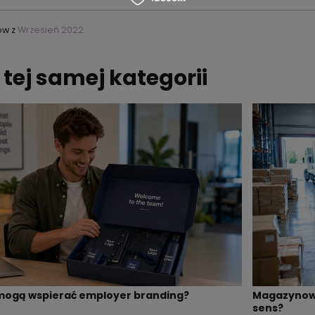
ów z
Wrzesień 2022
 tej samej kategorii
mogą wspierać employer branding?
Magazynowa
sens?