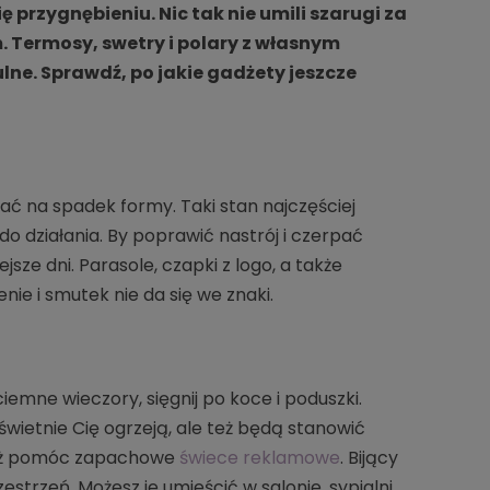
ę przygnębieniu. Nic tak nie umili szarugi za
 Termosy, swetry i polary z własnym
lne. Sprawdź, po jakie gadżety jeszcze
kać na spadek formy. Taki stan najczęściej
 działania. By poprawić nastrój i czerpać
ze dni. Parasole, czapki z logo, a także
ie i smutek nie da się we znaki.
 ciemne wieczory, sięgnij po koce i poduszki.
świetnie Cię ogrzeją, ale też będą stanowić
też pomóc zapachowe
świece reklamowe
. Bijący
trzeń. Możesz je umieścić w salonie, sypialni,