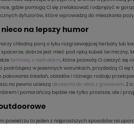
ence, gdzie pomogą Ci się zrelaksować i odprężyć w gor
znych dyfuzorów, które wprowadzą do mieszkania pozyt
o nieco na lepszy humor
 marzy chłodną porą o łyku rozgrzewającej herbaty lub ka
 spacerze, dobrze jest mieć pod ręką kubek termiczny, k
także
termosy z nadrukiem
, które pozwolą Ci cieszyć się 
użo podróżujesz w jesiennych warunkach, przydadzą Ci się 
 pakowania śniadań, obiadów i różnego rodzaju przekąse
szu na pewno ucieszą
akcesoria do wina z grawerem
. Z 
irem i pomarańczą będzie nie tylko prostsze, ale i przyj
 outdoorowe
m powietrzu to jeden z najprostszych sposobów na uporani
arzanie hormonów szczęścia, poprawia nastrój i zwiększ