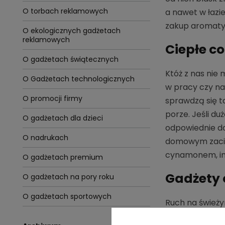
O torbach reklamowych
a nawet w łazi
zakup aromatyc
O ekologicznych gadżetach
reklamowych
Ciepłe c
O gadżetach świątecznych
Któż z nas nie
O Gadżetach technologicznych
w pracy czy na
O promocji firmy
sprawdzą się 
porze. Jeśli d
O gadżetach dla dzieci
odpowiednie do
O nadrukach
domowym zaci
cynamonem, imb
O gadżetach premium
Gadżety
O gadżetach na pory roku
O gadżetach sportowych
Ruch na świeży
stymuluje wytw