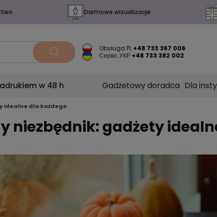
ztwo
Darmowe wizualizacje
Obsługa PL
+48 733 367 006
Сервіс УКР
+48 733 382 002
nadrukiem w 48 h
Gadżetowy doradca
Dla insty
y idealne dla każdego
y niezbędnik: gadżety idealn