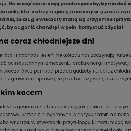
u. Na szczęście istnieją proste sposoby, by nie dać si
arunki, które otrzymujemy i możemy wręczać innym.
awią, że długie wieczory staną się przyjemne i przytu
ć, by odgonić chandrę i w pełni korzystać z życia!
na coraz chłodniejsze dni
ę lato i nadchodzi jesień, niektórzy z nas zaczynają narze
ć po nieustannym zmęczeniu, braku energii i motywacji do
h wieczorów, z pomocą przyjdą gadżety na coraz chłodniejs
na z grawerem sprawią, że przetrwasz jesień, a zniechęcen
kkim kocem
dasz za jesienią i zastanawiasz się, jak umilić sobie długie
 poszewki uszyte z przyjemnych w dotyku tkanin nie tylko 
obę wnętrza. W stworzeniu przytulnego klimatu mogą 
nakomicie uspokaja, a przyjemny aromat wypełni całą przes