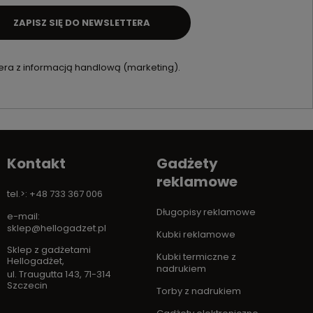
ZAPISZ SIĘ DO NEWSLETTERA
ra z informacją handlową (marketing).
Kontakt
Gadżety
reklamowe
tel.>: +48 733 367 006
Długopisy reklamowe
e-mail:
sklep@hellogadzet.pl
Kubki reklamowe
Sklep z gadżetami
Kubki termiczne z
Hellogadżet
,
nadrukiem
ul. Traugutta 143
,
71-314
Szczecin
Torby z nadrukiem