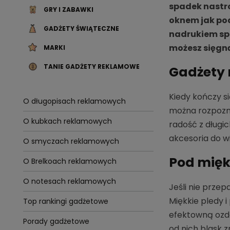
spadek nastroj
GRY I ZABAWKI
oknem jak pod
GADŻETY ŚWIĄTECZNE
nadrukiem spr
możesz sięgną
MARKI
TANIE GADŻETY REKLAMOWE
Gadżety 
Kiedy kończy si
O długopisach reklamowych
można rozpozna
O kubkach reklamowych
radość z długic
akcesoria do wi
O smyczach reklamowych
Pod mię
O Brelkoach reklamowych
O notesach reklamowych
Jeśli nie przepa
Miękkie pledy i
Top rankingi gadżetowe
efektowną ozd
Porady gadżetowe
od nich blask z