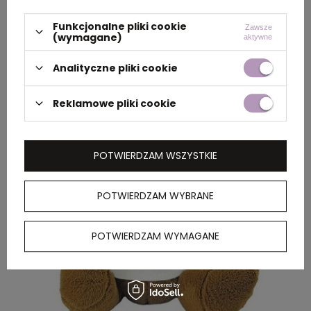
Dobrym pomysłem jest również organizowanie
Funkcjonalne pliki cookie
Zawsze
(wymagane)
aktywne
konkursów, w których nagrodami są gadżety
promocyjne dla dzieci. Dzięki temu marka zyskuje na
Analityczne pliki cookie
atrakcyjności i buduje pozytywny wizerunek.
Reklamowe pliki cookie
POTWIERDZAM WSZYSTKIE
POTWIERDZAM WYBRANE
POTWIERDZAM WYMAGANE