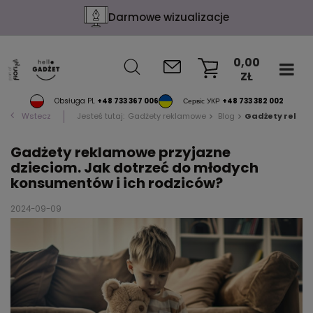
Darmowe wizualizacje
0,00
ZŁ
KOSZYK
Obsługa PL
+48 733 367 006
Сервіс УКР
+48 733 382 002
Wstecz
Jesteś tutaj:
Gadżety reklamowe
Blog
Gadżety reklam
Gadżety reklamowe przyjazne
dzieciom. Jak dotrzeć do młodych
konsumentów i ich rodziców?
2024-09-09