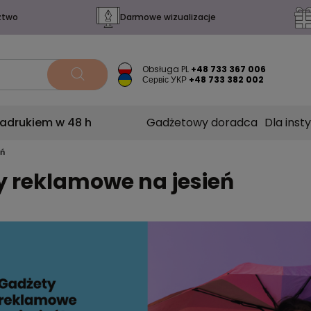
ztwo
Darmowe wizualizacje
Obsługa PL
+48 733 367 006
Сервіс УКР
+48 733 382 002
nadrukiem w 48 h
Gadżetowy doradca
Dla insty
eń
 reklamowe na jesień