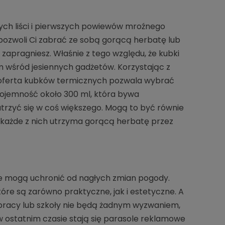
ych liści i pierwszych powiewów mroźnego
 pozwoli Ci zabrać ze sobą gorącą herbatę lub
zapragniesz. Właśnie z tego względu, że kubki
m wśród jesiennych gadżetów. Korzystając z
a oferta kubków termicznych pozwala wybrać
ojemność około 300 ml, która bywa
trzyć się w coś większego. Mogą to być równie
 każde z nich utrzyma gorącą herbatę przez
óre mogą uchronić od nagłych zmian pogody.
óre są zarówno praktyczne, jak i estetyczne. A
o pracy lub szkoły nie będą żadnym wyzwaniem,
w ostatnim czasie stają się parasole reklamowe