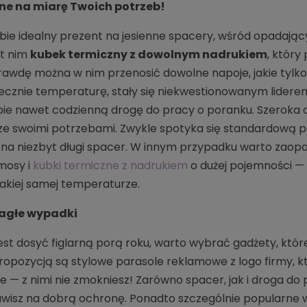
ne na miarę Twoich potrzeb!
ie idealny prezent na jesienne spacery, wśród opadając
st nim
kubek termiczny z dowolnym nadrukiem
, który
awdę można w nim przenosić dowolne napoje, jakie tylko 
ecznie temperaturę, stały się niekwestionowanym lidere
sobie nawet codzienną drogę do pracy o poranku. Szerok
e swoimi potrzebami. Zwykle spotyka się standardową p
na niezbyt długi spacer. W innym przypadku warto zaopa
mosy i
kubki termiczne z nadrukiem
o dużej pojemności —
takiej samej temperaturze.
nagłe wypadki
 jest dosyć figlarną porą roku, warto wybrać gadżety, kt
ropozycją są stylowe parasole reklamowe z logo firmy, kt
ze — z nimi nie zmokniesz! Zarówno spacer, jak i droga d
stawisz na dobrą ochronę. Ponadto szczególnie popularne 