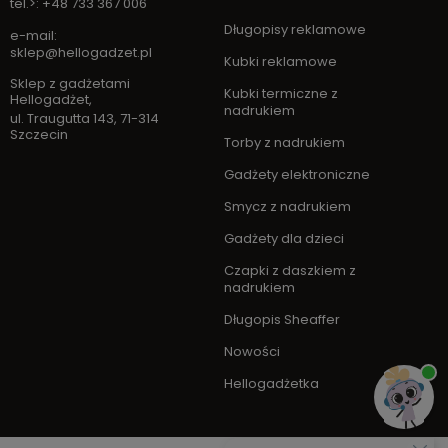
tel.>: +48 733 367 006
Długopisy reklamowe
e-mail:
sklep@hellogadzet.pl
Kubki reklamowe
Sklep z gadżetami
Kubki termiczne z
Hellogadżet
,
nadrukiem
ul. Traugutta 143
,
71-314
Szczecin
Torby z nadrukiem
Gadżety elektroniczne
Smycz z nadrukiem
Gadżety dla dzieci
Czapki z daszkiem z
nadrukiem
Długopis Sheaffer
Nowości
Hellogadżetka