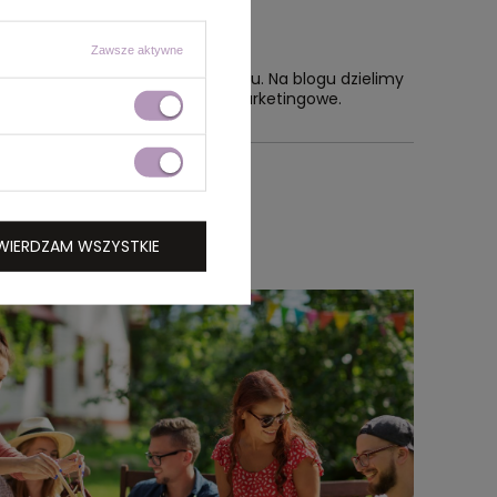
Zawsze aktywne
gadżetów reklamowych i brandingu. Na blogu dzielimy
re realnie wspierają działania marketingowe.
WIERDZAM WSZYSTKIE