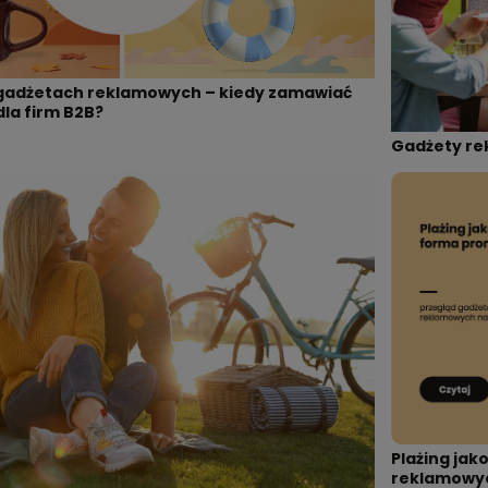
gadżetach reklamowych – kiedy zamawiać
dla firm B2B?
Gadżety re
Plażing jak
reklamowyc