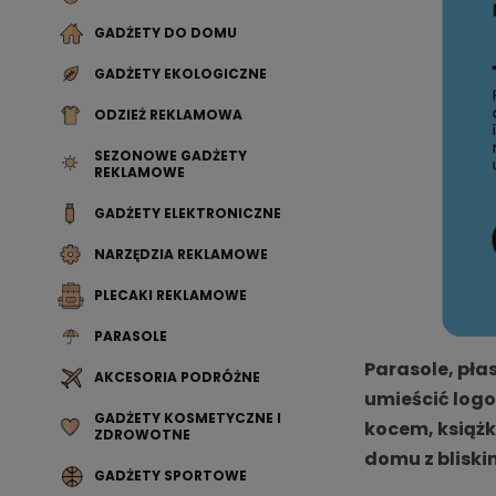
GADŻETY DO DOMU
GADŻETY EKOLOGICZNE
ODZIEŻ REKLAMOWA
SEZONOWE GADŻETY
REKLAMOWE
GADŻETY ELEKTRONICZNE
NARZĘDZIA REKLAMOWE
PLECAKI REKLAMOWE
PARASOLE
Parasole, pła
AKCESORIA PODRÓŻNE
umieścić logo
GADŻETY KOSMETYCZNE I
kocem, książk
ZDROWOTNE
domu z bliski
GADŻETY SPORTOWE