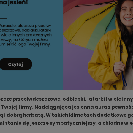
szcze przeciwdeszczowe, odblaski, latarki i wiele in
 Twojej firmy.
Nadciągająca jesienna aura z pewności
ą i dobrą herbatą. W takich klimatach dodatkowe g
mi stanie się jeszcze sympatyczniejszy, a chłodne wi