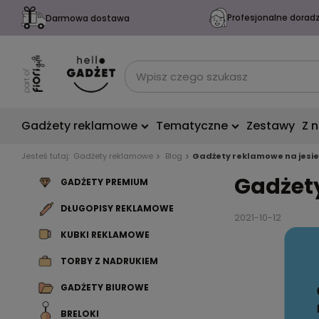
Profesjonalne dorad
Darmowa dostawa
Gadżety reklamowe
Tematyczne
Zestawy
Z 
Jesteś tutaj:
Gadżety reklamowe
Blog
Gadżety reklamowe na jesi
Gadżety
GADŻETY PREMIUM
DŁUGOPISY REKLAMOWE
2021-10-12
KUBKI REKLAMOWE
TORBY Z NADRUKIEM
GADŻETY BIUROWE
BRELOKI