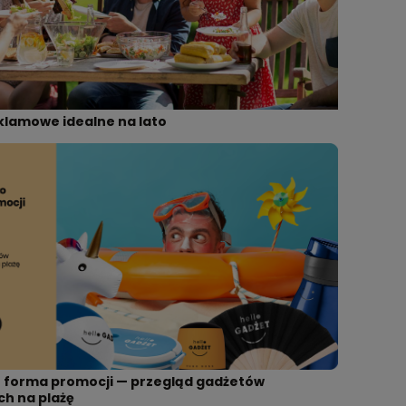
klamowe idealne na lato
o forma promocji — przegląd gadżetów
h na plażę