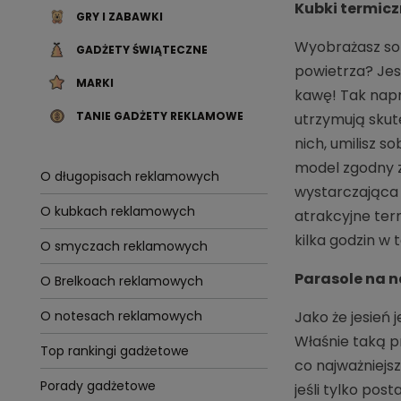
Kubki termicz
GRY I ZABAWKI
Wyobrażasz sob
GADŻETY ŚWIĄTECZNE
powietrza? Je
MARKI
kawę! Tak napr
TANIE GADŻETY REKLAMOWE
utrzymują skut
nich, umilisz 
model zgodny z
O długopisach reklamowych
wystarczająca 
O kubkach reklamowych
atrakcyjne ter
kilka godzin w 
O smyczach reklamowych
Parasole na 
O Brelkoach reklamowych
Jako że jesień
O notesach reklamowych
Właśnie taką p
Top rankingi gadżetowe
co najważniejs
Porady gadżetowe
jeśli tylko po