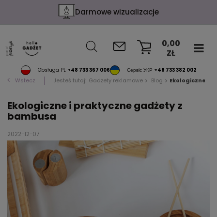
Darmowe wizualizacje
0,00
ZŁ
KOSZYK
Obsługa PL
+48 733 367 006
Сервіс УКР
+48 733 382 002
Wstecz
Jesteś tutaj:
Gadżety reklamowe
Blog
Ekologiczne i 
Ekologiczne i praktyczne gadżety z
bambusa
2022-12-07