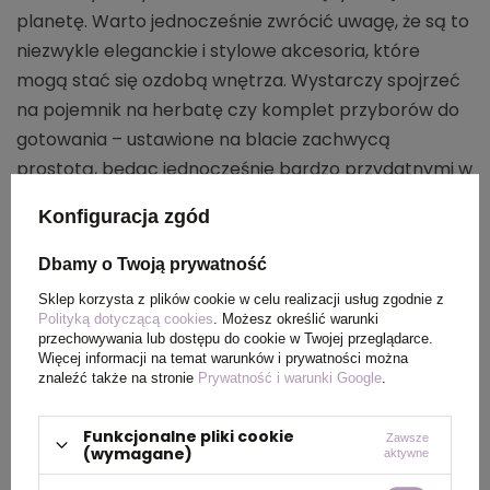
planetę. Warto jednocześnie zwrócić uwagę, że są to
niezwykle eleganckie i stylowe akcesoria, które
mogą stać się ozdobą wnętrza. Wystarczy spojrzeć
na pojemnik na herbatę czy komplet przyborów do
gotowania – ustawione na blacie zachwycą
prostotą, będąc jednocześnie bardzo przydatnymi w
codziennych czynnościach.
Konfiguracja zgód
Gadżety elektroniczne
Dbamy o Twoją prywatność
wykonane z bambusowego
Sklep korzysta z plików cookie w celu realizacji usług zgodnie z
Polityką dotyczącą cookies
. Możesz określić warunki
drewna
przechowywania lub dostępu do cookie w Twojej przeglądarce.
Więcej informacji na temat warunków i prywatności można
znaleźć także na stronie
Prywatność i warunki Google
.
Dla pasjonatów innowacji i nowoczesnych technologii
mamy w ofercie akcesoria elektroniczne z bambusa.
Funkcjonalne pliki cookie
Zawsze
To oryginalne gadżety – ładowarki, bezprzewodowe
(wymagane)
aktywne
głośniki, zegary z funkcją budzika czy latarki w formie