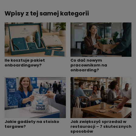
Wpisy z tej samej kategorii
Ile kosztuje pakiet
Co dać nowym
onboardingowy?
pracownikom na
onboarding?
Jakie gadżety na stoisko
Jak zwiększyć sprzedaż w
targowe?
restauracji – 7 skutecznych
sposobów