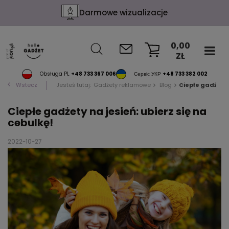
Darmowe wizualizacje
0,00
ZŁ
KOSZYK
Obsługa PL
+48 733 367 006
Сервіс УКР
+48 733 382 002
Wstecz
Jesteś tutaj:
Gadżety reklamowe
Blog
Ciepłe gadżety n
Ciepłe gadżety na jesień: ubierz się na
cebulkę!
2022-10-27