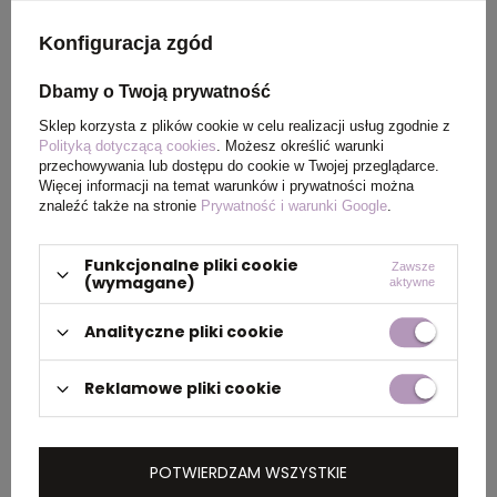
docenią również
kubki termiczne z nadrukiem
i
Konfiguracja zgód
termosy na żywność, w których można
przechowywać nie tylko napoje, ale także posiłki. W
Dbamy o Twoją prywatność
przypadku, gdy chłód dość mocno doskwiera, warto
Sklep korzysta z plików cookie w celu realizacji usług zgodnie z
też mieć pod ręką żelowy ogrzewacz. Ten niewielki
Polityką dotyczącą cookies
. Możesz określić warunki
przedmiot wykonany z PCV wytwarza ciepło
przechowywania lub dostępu do cookie w Twojej przeglądarce.
Więcej informacji na temat warunków i prywatności można
natychmiast po naciśnięciu umieszczonej w jego
znaleźć także na stronie
Prywatność i warunki Google
.
wnętrzu metalowej płytki. Przy jego użyciu można
ogrzać zmarznięte dłonie niezależnie od miejsca, w
Funkcjonalne pliki cookie
Zawsze
(wymagane)
którym się znajdujesz.
aktywne
Skorzystaj z oferty gadżetów
Analityczne pliki cookie
reklamowych od
Reklamowe pliki cookie
hellogadzet.pl!
POTWIERDZAM WSZYSTKIE
W trakcie jesiennych chłodów warto zadbać o ciepły