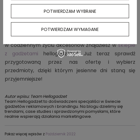
strój, który zapewni ochronę przed zimnem i umożliwi
skórze swobodne oddychanie. Jeśli jesteś
POTWIERDZAM WYBRANE
zmarzluchem, możesz też sięgnąć po różnego
rodzaju gadżety, dzięki którym zimno nie będzie Ci
POTWIERDZAM WYMAGANE
straszne. Duży wybór funkcjonalnych i przydatnych
w codziennym życiu akcesoriów znajdziesz w
sklepie
z gadżetami
hellogadzet.pl. Już teraz sprawdź
przygotowaną przez nas ofertę i wybierz
przedmioty, dzięki którym jesienne dni staną się
przyjemniejsze!
Autor wpisu: Team Hellogadzet
Team Hellogadzet to doświadczeni specjaliści w świecie
gadżetów reklamowych i brandingu. Na blogu dzielimy się
trendami, case studies i sprawdzonymi pomysłami, które
realnie wspierają działania marketingowe.
Pokaż więcej wpisów z
Październik 2022