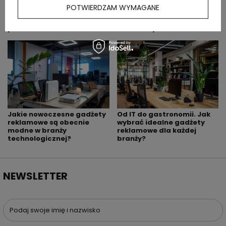
POTWIERDZAM WYMAGANE
Jakie gadżety dodać do
Gdzie zamówić gadżety
welcome packa dla
reklamowe dla agencji
pracownika?
eventowej?
Jakie nowoczesne gadżety
Od IT do gastronomii. Jak
reklamowe są obecnie
wybrać idealne gadżety
modne w branży
reklamowe dla każdej
technologicznej?
branży?
NEWSLETTER
Podaj swoje imię i nazwisko