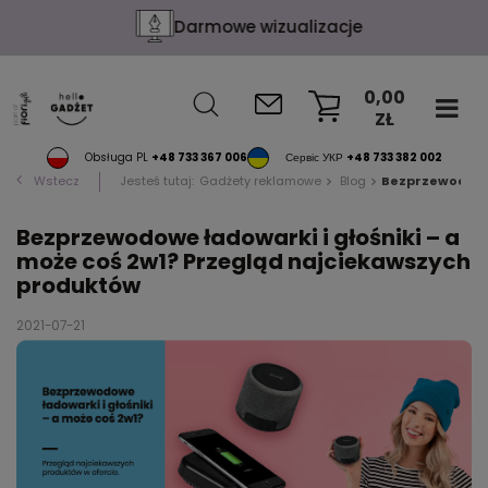
Darmowe wizualizacje
0,00
ZŁ
KOSZYK
Obsługa PL
+48 733 367 006
Сервіс УКР
+48 733 382 002
Wstecz
Jesteś tutaj:
Gadżety reklamowe
Blog
Bezprzewodowe 
Bezprzewodowe ładowarki i głośniki – a
może coś 2w1? Przegląd najciekawszych
produktów
2021-07-21