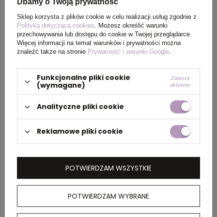
Dbamy o Twoją prywatność
ładowaniem telefonu metodą bezprzewodową wraz z przyjemną
Sklep korzysta z plików cookie w celu realizacji usług zgodnie z
muzyką w tle
Polityką dotyczącą cookies
. Możesz określić warunki
przechowywania lub dostępu do cookie w Twojej przeglądarce.
Więcej informacji na temat warunków i prywatności można
znaleźć także na stronie
Prywatność i warunki Google
.
Autor wpisu: Team Hellogadzet
Team Hellogadzet to doświadczeni specjaliści w świecie
gadżetów reklamowych i brandingu. Na blogu dzielimy się
Funkcjonalne pliki cookie
trendami, case studies i sprawdzonymi pomysłami, które
Zawsze
(wymagane)
realnie wspierają działania marketingowe.
aktywne
Analityczne pliki cookie
Pokaż więcej wpisów z
Lipiec 2021
Reklamowe pliki cookie
Wpisy z tej samej kategorii
POTWIERDZAM WSZYSTKIE
POTWIERDZAM WYBRANE