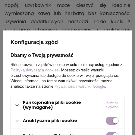
napój, użytkownik może cieszyć się idealnie
wymieszaną kawą lub herbatą bez konieczności
używania dodatkowych narzędzi. Takie kubki z
nadrukiem stanowią innowacyjny i praktyczny
gadżet reklamowy.
Konfiguracja zgód
Dbamy o Twoją prywatność
Sklep korzysta z plików cookie w celu realizacji usług zgodnie z
Polityką dotyczącą cookies
. Możesz określić warunki
przechowywania lub dostępu do cookie w Twojej przeglądarce.
Więcej informacji na temat warunków i prywatności można
znaleźć także na stronie
Prywatność i warunki Google
.
Funkcjonalne pliki cookie
Zawsze
(wymagane)
aktywne
Analityczne pliki cookie