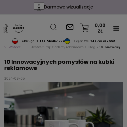
Darmowe wizualizacje
0,00
ZŁ
KOSZYK
Obsługa PL
+48 733 367 006
Сервіс УКР
+48 733 382 002
Wstecz
Jesteś tutaj:
Gadżety reklamowe
Blog
10 Innowacyjny
10 Innowacyjnych pomysłów na kubki
reklamowe
2024-09-05