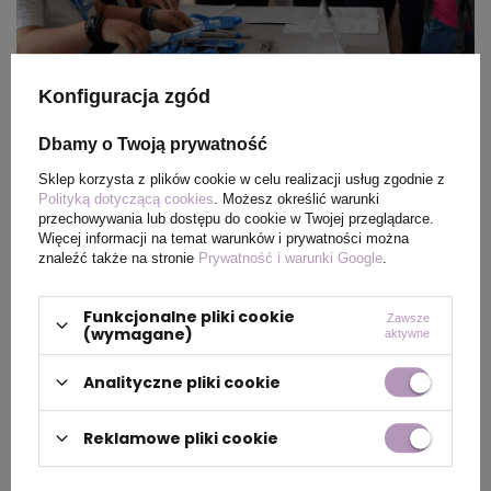
Konfiguracja zgód
Opinia organizatora
Dbamy o Twoją prywatność
Sklep korzysta z plików cookie w celu realizacji usług zgodnie z
„Współpraca z hellogadzet.pl przy
Polityką dotyczącą cookies
. Możesz określić warunki
przechowywania lub dostępu do cookie w Twojej przeglądarce.
przygotowaniach XII Zjazdu Gnieźnieńskiego
Więcej informacji na temat warunków i prywatności można
była dla nas ogromnym wsparciem.
znaleźć także na stronie
Prywatność i warunki Google
.
Potrzebowaliśmy kompleksowych rozwiązań –
Funkcjonalne pliki cookie
Zawsze
od identyfikatorów, przez notesy i torby, aż po
(wymagane)
aktywne
materiały promocyjne. Zespół Hello Gadżet nie
Analityczne pliki cookie
tylko zaproponował trafne pomysły, ale także
zrealizował całość szybko i profesjonalnie.
Reklamowe pliki cookie
Gadżety okazały się praktyczne, estetyczne i