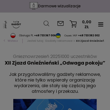
Darmowe wizualizacje
0,00
ZŁ
KOSZYK
Obsługa PL
+48 733 367 006
Сервіс УКР
+48 733 382 002
Wstecz
Jesteś tutaj:
Gadżety reklamowe
XII Zjazd Gnieźnieński
Gniezno
wrzesień 2025
1000 uczestników
XII Zjazd Gnieźnieński „Odwaga pokoju”
Jak przygotowaliśmy gadżety reklamowe,
które nie tylko wspierały organizację
wydarzenia, ale stały się częścią jego
atmosfery i przekazu.