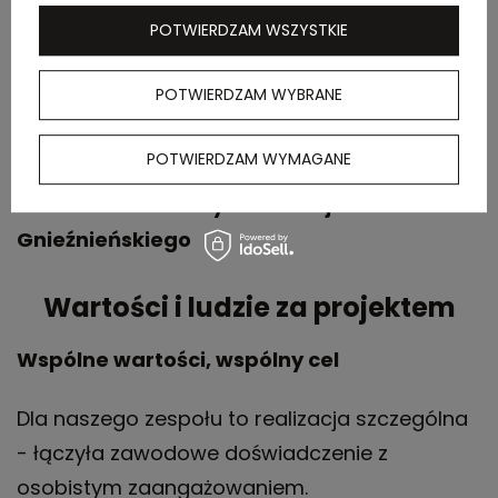
spójne z naszym motywem przewodnim
POTWIERDZAM WSZYSTKIE
»Odwaga pokoju«. Uczestnicy chętnie
korzystali z przygotowanych materiałów, a my
POTWIERDZAM WYBRANE
mogliśmy skupić się na organizacyjnych
aspektach wydarzenia.”
POTWIERDZAM WYMAGANE
— Członkowie Prezydium XII Zjazdu
Gnieźnieńskiego
Wartości i ludzie za projektem
Wspólne wartości, wspólny cel
Dla naszego zespołu to realizacja szczególna
- łączyła zawodowe doświadczenie z
osobistym zaangażowaniem.