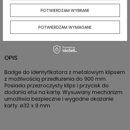
POTWIERDZAM WYBRANE
Waga
14.400
kartonu
POTWIERDZAM WYMAGANE
zewnętrznego
(kg)
OPIS
Badge do identyfikatora z metalowym klipsem
z możliwością przedłużenia do 900 mm.
Posiada przezroczysty klips i przycisk do
dodania etui na kartę. Wysuwany mechanizm
umożliwia bezpieczne i wygodne okazanie
karty. ø32 x 9 mm