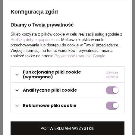
Konfiguracja zgód
Kraj
China
pochodzenia
Dbamy o Twoją prywatność
Sklep korzysta z plików cookie w celu realizacji usług zgodnie z
Rozmiar
ø32 x 9 mm
Polityką dotyczącą cookies
. Możesz określić warunki
przechowywania lub dostępu do cookie w Twojej przeglądarce.
Więcej informacji na temat warunków i prywatności można
znaleźć także na stronie
Prywatność i warunki Google
.
PAKOWANIE
Funkcjonalne pliki cookie
Zawsze
(wymagane)
aktywne
Wymiary
0.495x0.300x0.260
kartonu
Analityczne pliki cookie
zewnętrznego
(m)
Reklamowe pliki cookie
Ilość szt. w
50
kartonie
POTWIERDZAM WSZYSTKIE
wewnętrznym