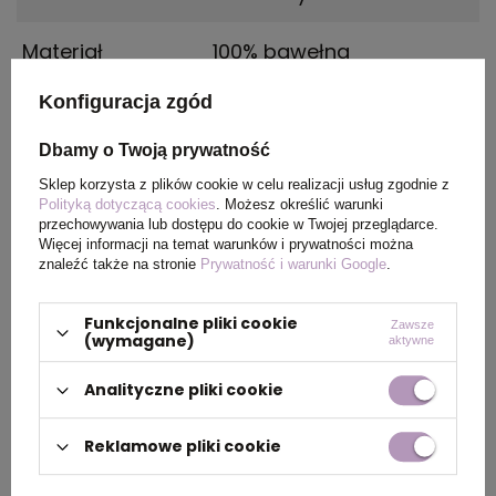
Materiał
100% bawełna
Konfiguracja zgód
Kraj
China
pochodzenia
Dbamy o Twoją prywatność
Sklep korzysta z plików cookie w celu realizacji usług zgodnie z
Certyfikat
REACH
Polityką dotyczącą cookies
. Możesz określić warunki
przechowywania lub dostępu do cookie w Twojej przeglądarce.
Więcej informacji na temat warunków i prywatności można
Rozmiar
600 x 900 mm | Kieszeń:
znaleźć także na stronie
Prywatność i warunki Google
.
250 x 200 mm
Funkcjonalne pliki cookie
Zawsze
(wymagane)
aktywne
PAKOWANIE
Analityczne pliki cookie
Reklamowe pliki cookie
Wymiary
0.660x0.340x0.210
kartonu