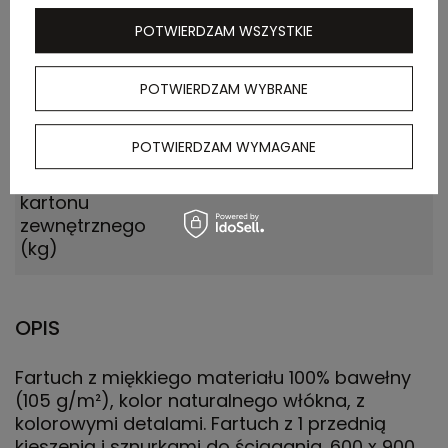
zewnętrznego
(m)
POTWIERDZAM WSZYSTKIE
Ilość szt. w
20
POTWIERDZAM WYBRANE
kartonie
wewnętrznym
POTWIERDZAM WYMAGANE
Waga
7.440
kartonu
zewnętrznego
(kg)
OPIS
Fartuch z miękkiego materiału 100% bawełny
(105 g/m²), kolor naturalnego włókna, z
kolorowymi detalami. Fartuch z 1 przednią
kieszenią i sznurkami do ściągania. 600 x 900