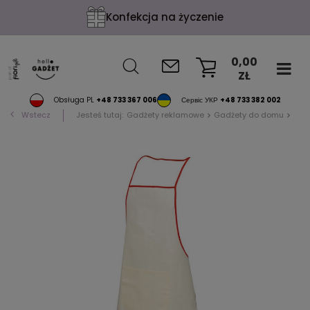
Konfekcja na życzenie
0,00
ZŁ
KOSZYK
Obsługa PL
+48 733 367 006
Сервіс УКР
+48 733 382 002
Wstecz
Jesteś tutaj:
Gadżety reklamowe
Gadżety do domu
Fart